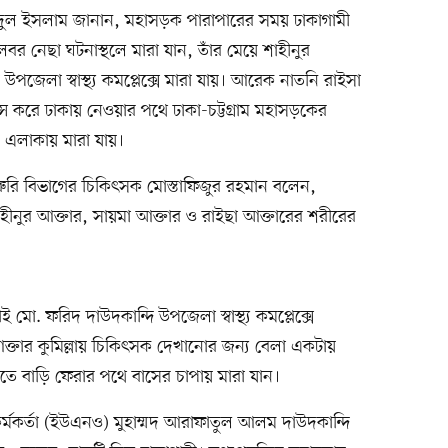
াহিদুল ইসলাম জানান, মহাসড়ক পারাপারের সময় ঢাকাগামী
িলবর নেছা ঘটনাস্থলে মারা যান, তাঁর মেয়ে শাহীনুর
উপজেলা স্বাস্থ্য কমপ্লেক্সে মারা যায়। আরেক নাতনি রাইসা
্সে করে ঢাকায় নেওয়ার পথে ঢাকা-চট্টগ্রাম মহাসড়কের
র এলাকায় মারা যায়।
র জরুরি বিভাগের চিকিৎসক মোস্তাফিজুর রহমান বলেন,
হীনুর আক্তার, সায়মা আক্তার ও রাইছা আক্তারের শরীরের
ই মো. ফরিদ দাউদকান্দি উপজেলা স্বাস্থ্য কমপ্লেক্সে
ক্তার কুমিল্লায় চিকিৎসক দেখানোর জন্য বেলা একটায়
তে বাড়ি ফেরার পথে বাসের চাপায় মারা যান।
কর্মকর্তা (ইউএনও) মুহাম্মদ আরাফাতুল আলম দাউদকান্দি