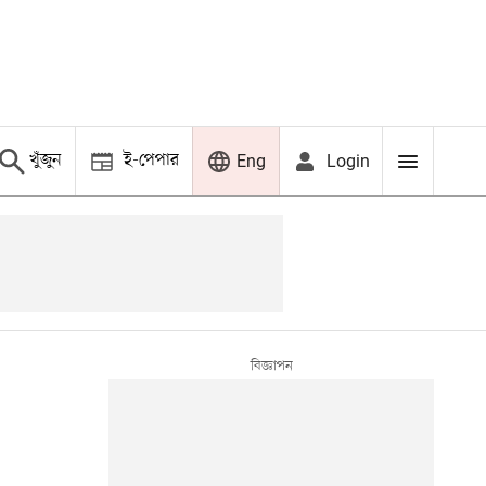
খুঁজুন
ই-পেপার
Login
Eng