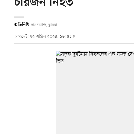
চারজন নিহত
প্রতিনিধি
দাউদকান্দি, কুমিল্লা
আপডেট: ২২ এপ্রিল ২০২৪, ১৬: ৪১