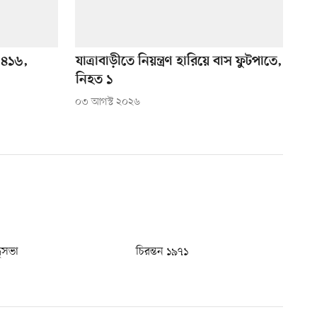
 ৪১৬,
যাত্রাবাড়ীতে নিয়ন্ত্রণ হারিয়ে বাস ফুটপাতে,
নিহত ১
০৩ আগস্ট ২০২৬
ধুসভা
চিরন্তন ১৯৭১