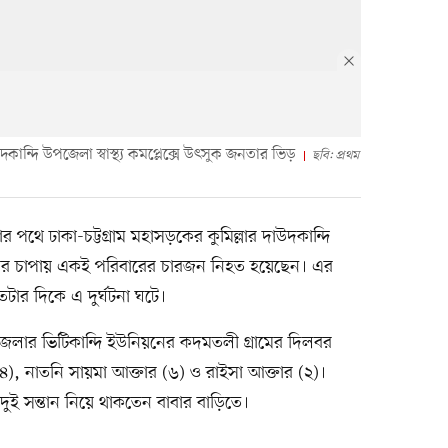
ন্দি উপজেলা স্বাস্থ্য কমপ্লেক্সে উৎসুক জনতার ভিড়
ছবি: প্রথম
র পথে ঢাকা-চট্টগ্রাম মহাসড়কের কুমিল্লার দাউদকান্দি
র চাপায় একই পরিবারের চারজন নিহত হয়েছেন। এর
তটার দিকে এ দুর্ঘটনা ঘটে।
উপজেলার ভিটিকান্দি ইউনিয়নের কদমতলী গ্রামের দিলবর
২৪), নাতনি সায়মা আক্তার (৬) ও রাইসা আক্তার (২)।
 দুই সন্তান নিয়ে থাকতেন বাবার বাড়িতে।