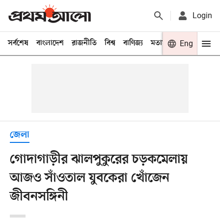
Login
সর্বশেষ
বাংলাদেশ
রাজনীতি
বিশ্ব
বাণিজ্য
মতামত
খেলা
Eng
বিনো
জেলা
গোদাগাড়ীর ঝালপুকুরের চড়কমেলায়
আজও সাঁওতাল যুবকেরা খোঁজেন
জীবনসঙ্গিনী