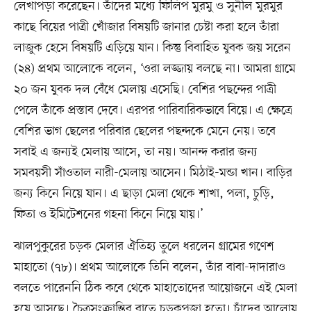
লেখাপড়া করেছেন। তাঁদের মধ্যে ফিলিপ মুরমু ও সুনীল মুরমুর
কাছে বিয়ের পাত্রী খোঁজার বিষয়টি জানার চেষ্টা করা হলে তাঁরা
লাজুক হেসে বিষয়টি এড়িয়ে যান। কিন্তু বিবাহিত যুবক জয় সরেন
(২৪) প্রথম আলোকে বলেন, ‘ওরা লজ্জায় বলছে না। আমরা গ্রামে
২০ জন যুবক দল বেঁধে মেলায় এসেছি। বেশির পছন্দের পাত্রী
পেলে তাঁকে প্রস্তাব দেবে। এরপর পারিবারিকভাবে বিয়ে। এ ক্ষেত্রে
বেশির ভাগ ছেলের পরিবার ছেলের পছন্দকে মেনে নেয়। তবে
সবাই এ জন্যই মেলায় আসে, তা নয়। আনন্দ করার জন্য
সমবয়সী সাঁওতাল নারী-মেলায় আসেন। মিঠাই-মন্ডা খান। বাড়ির
জন্য কিনে নিয়ে যান। এ ছাড়া মেলা থেকে শাখা, পলা, চুড়ি,
ফিতা ও ইমিটেশনের গহনা কিনে নিয়ে যায়।’
ঝালপুকুরের চড়ক মেলার ঐতিহ্য তুলে ধরলেন গ্রামের গণেশ
মাহাতো (৭৮)। প্রথম আলোকে তিনি বলেন, তাঁর বাবা-দাদারাও
বলতে পারেননি ঠিক কবে থেকে মাহাতোদের আয়োজনে এই মেলা
হয়ে আসছে। চৈত্রসংক্রান্তির রাতে চড়কপূজা হতো। চাঁদের আলোয়