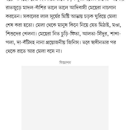
রাতজুড়ে মাদল-বাঁশির তালে তালে আদিবাসী মেয়েরা নাচগান
করতেন। সকালের লাল সূর্যের মিষ্টি আভায় চড়ক ঘুরিয়ে মেলা
শেষ করা হতো। মেলা থেকে মানুষ কিনে নিয়ে যেত মিঠাই, মণ্ডা,
শিশুদের খেলনা। মেয়েরা নিত চুড়ি-ফিতা, আলতা-সিঁদুর, শাখা-
পলা, দা-বঁটিসহ নানা প্রয়োজনীয় জিনিস। তবে স্বাধীনতার পর
থেকে রাতে আর মেলা বসে না।