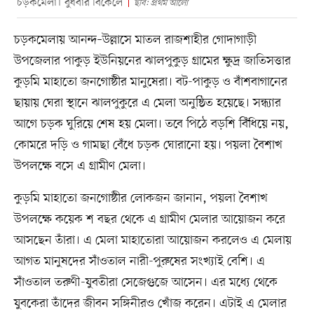
চড়কমেলা। বুধবার বিকেলে
ছবি: প্রথম আলো
চড়কমেলায় আনন্দ–উল্লাসে মাতল রাজশাহীর গোদাগাড়ী
উপজেলার পাকুড় ইউনিয়নের ঝালপুকুড় গ্রামের ক্ষুদ্র জাতিসত্তার
কুড়মি মাহাতো জনগোষ্ঠীর মানুষেরা। বট-পাকুড় ও বাঁশবাগানের
ছায়ায় ঘেরা স্থানে ঝালপুকুরে এ মেলা অনুষ্ঠিত হয়েছে। সন্ধ্যার
আগে চড়ক ঘুরিয়ে শেষ হয় মেলা। তবে পিঠে বড়শি বিঁধিয়ে নয়,
কোমরে দড়ি ও গামছা বেঁধে চড়ক ঘোরানো হয়। পয়লা বৈশাখ
উপলক্ষে বসে এ গ্রামীণ মেলা।
কুড়মি মাহাতো জনগোষ্ঠীর লোকজন জানান, পয়লা বৈশাখ
উপলক্ষে কয়েক শ বছর থেকে এ গ্রামীণ মেলার আয়োজন করে
আসছেন তাঁরা। এ মেলা মাহাতোরা আয়োজন করলেও এ মেলায়
আগত মানুষদের সাঁওতাল নারী-পুরুষের সংখ্যাই বেশি। এ
সাঁওতাল তরুণী-যুবতীরা সেজেগুজে আসেন। এর মধ্যে থেকে
যুবকেরা তাঁদের জীবন সঙ্গিনীরও খোঁজ করেন। এটাই এ মেলার