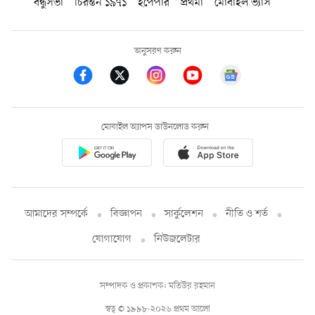
বন্ধুসভা
চিরন্তন ১৯৭১
ইপেপার
প্রথমা
মোবাইল ভ্যাস
অনুসরণ করুন
মোবাইল অ্যাপস ডাউনলোড করুন
আমাদের সম্পর্কে
বিজ্ঞাপন
সার্কুলেশন
নীতি ও শর্ত
যোগাযোগ
নিউজলেটার
সম্পাদক ও প্রকাশক: মতিউর রহমান
স্বত্ব © ১৯৯৮-২০২৬ প্রথম আলো