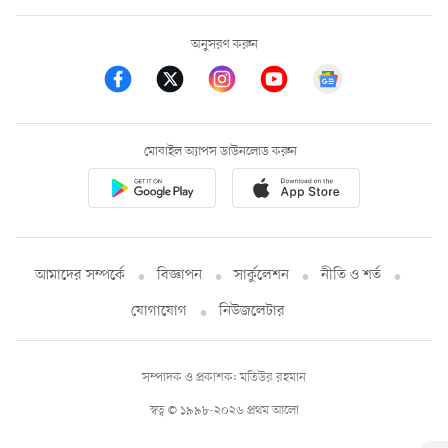
অনুসরণ করুন
মোবাইল অ্যাপস ডাউনলোড করুন
আমাদের সম্পর্কে
বিজ্ঞাপন
সার্কুলেশন
নীতি ও শর্ত
যোগাযোগ
নিউজলেটার
সম্পাদক ও প্রকাশক: মতিউর রহমান
স্বত্ব © ১৯৯৮-২০২৬ প্রথম আলো