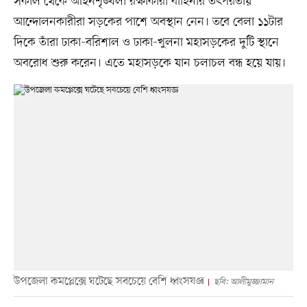
সকাল থেকে আইনশৃঙ্খলা রক্ষাকারী বাহিনীর তৎপরতায়
আন্দোলনকারীরা সড়কের পাশে অবস্থান নেন। তবে বেলা ১১টার
দিকে তাঁরা ঢাকা-বরিশাল ও ঢাকা-খুলনা মহাসড়কের দুটি স্থানে
অবরোধ শুরু করেন। এতে মহাসড়কে যান চলাচল বন্ধ হয়ে যায়।
উপজেলা কমপ্লেক্সে ঘটেছে সবচেয়ে বেশি ধ্বংসযজ্ঞ
ছবি: আলীমুজ্জামান