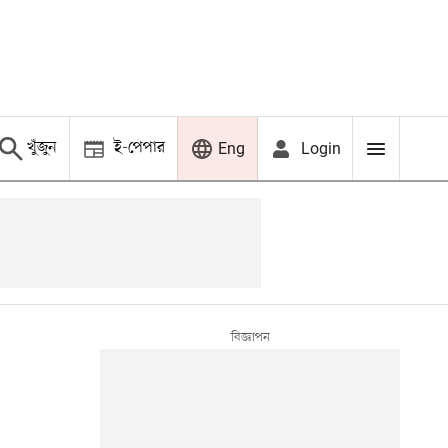
খুঁজুন
ই-পেপার
Login
Eng