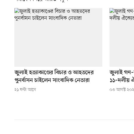
জুলাই হত্যাকাণ্ডের বিচার ও আহতদের
জুলাই গণ–অভ্
পুনর্বাসন চাইলেন সাংবাদিক নেতারা
১১–দলীয় ঐক
২১ ঘণ্টা আগে
০৩ আগস্ট ২০