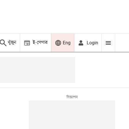
খুঁজুন
ই-পেপার
Login
Eng