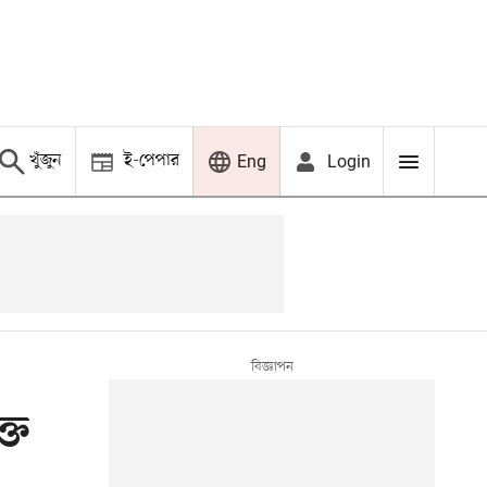
খুঁজুন
ই-পেপার
Login
Eng
্ত