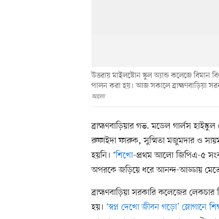
উত্তরায় মাইলস্টোন স্কুল অ্যান্ড কলেজে বিমান 
পালন করা হয়। আজ সকালে ব্রাহ্মণবাড়িয়া স
আলো
ব্রাহ্মণবাড়িয়ার গভ. মডেল গার্লস হাইস্ক
রুফাইদা ফারুক, সুস্মিতা মজুমদার ও সা
হয়নি। ‘
শিখো
-প্রথম আলো জিপিএ-৫ সংবর
অপরকে জড়িয়ে ধরে আনন্দ-আড্ডায় মেতে ও
ব্রাহ্মণবাড়িয়া সরকারি কলেজের লেকচার
হয়।
‘স্বপ্ন দেখো জীবন গড়ো’ স্লোগানে শিক