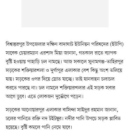
বিশ্বম্ভরপুর উপজেলার দক্ষিণ বাদাঘাট ইউনিয়ন পরিষদের (ইউপি)
সাবেক চেয়ারম্যান এরশাদ মিয়া জানান, গতকাল রাতে ব্যাপক
বৃষ্টি হওয়ায় পাহাড়ি ঢল নামছে। আজ সকালে সুনামগঞ্জ–তাহিরপুর
সড়কের শক্তিয়ারখলা ও দুর্গাপুর এলাকার বেশ কিছু অংশ তলিয়ে
যায়। সড়কের ওপর দিয়ে স্রোত যাচ্ছে। তাই যানবাহন চলাচল
করতে পারছে না। ঢল নামলে শক্তিয়ারখলার এই সড়ক সবার
আগে ডুবে। এতে লোকজন দুর্ভোগে পড়েন।
সড়কের আনোয়ারপুর এলাকার বাসিন্দা সাইদুর রহমান জানান,
ঢলের পানিতে রক্তি নদ টইটম্বুর। নদীর পানি উপচে সড়ক প্লাবিত
হয়েছে। বৃষ্টি কমলে পানি নেমে যাবে।