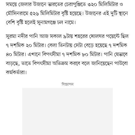
সময়ে জেলার উজানে ভারতের চেরাপুঞ্জিতে ৩২০ মিলিমিটার ও
মৌসিনরামে ৫২৬ মিলিমিটার বৃষ্টি হয়েছে। উজানের এই দুটি স্থানে
বেশি বৃষ্টি হলেই সুনামগঞ্জে ঢল নামে।
সুরমা নদীর পানি আজ সকাল ৯টায় শহরের ষোলঘর পয়েন্টে ছিল
৭ দশমিক ২০ মিটার। বেলা তিনটায় সেটা বেড়ে হয়েছে ৭ দশমিক
৪০ মিটার। এখানে বিপৎসীমা ৭ দশমিক ৮০ মিটার। পানি যেভাবে
বাড়ছে, তাতে বিপৎসীমা অতিক্রম করবে বলে জানিয়েছেন পাউবো
কর্মকর্তারা।