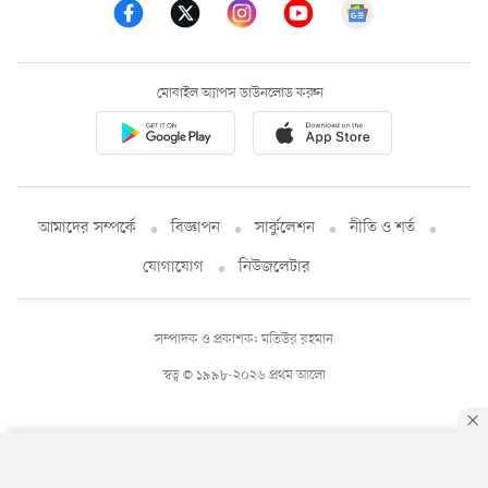
মোবাইল অ্যাপস ডাউনলোড করুন
আমাদের সম্পর্কে
বিজ্ঞাপন
সার্কুলেশন
নীতি ও শর্ত
যোগাযোগ
নিউজলেটার
সম্পাদক ও প্রকাশক: মতিউর রহমান
স্বত্ব © ১৯৯৮-২০২৬ প্রথম আলো