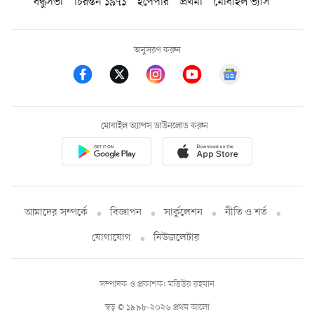
বন্ধুসভা
চিরন্তন ১৯৭১
ইপেপার
প্রথমা
মোবাইল ভ্যাস
অনুসরণ করুন
মোবাইল অ্যাপস ডাউনলোড করুন
আমাদের সম্পর্কে
বিজ্ঞাপন
সার্কুলেশন
নীতি ও শর্ত
যোগাযোগ
নিউজলেটার
সম্পাদক ও প্রকাশক: মতিউর রহমান
স্বত্ব © ১৯৯৮-২০২৬ প্রথম আলো