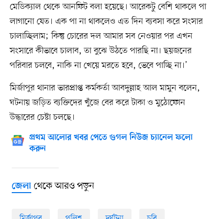
মেডিক্যাল থেকে আনফিট বলা হয়েছে। আরেকটু বেশি থাকলে পা
লাগানো যেত। এক পা না থাকলেও এত দিন ব্যবসা করে সংসার
চালাচ্ছিলাম; কিন্তু চোরের দল আমার সব নেওয়ার পর এখন
সংসারে কীভাবে চালাব, তা বুঝে উঠতে পারছি না। ছয়জনের
পরিবার চলবে, নাকি না খেয়ে মরতে হবে, ভেবে পাচ্ছি না।’
মির্জাপুর থানার ভারপ্রাপ্ত কর্মকর্তা আবদুল্লাহ আল মামুন বলেন,
ঘটনায় জড়িত ব্যক্তিদের খুঁজে বের করে টাকা ও মুঠোফোন
উদ্ধারের চেষ্টা চলছে।
প্রথম আলোর খবর পেতে গুগল নিউজ চ্যানেল ফলো
করুন
থেকে আরও পড়ুন
জেলা
মির্জাপুর
পুলিশ
দুর্ঘটনা
চুরি