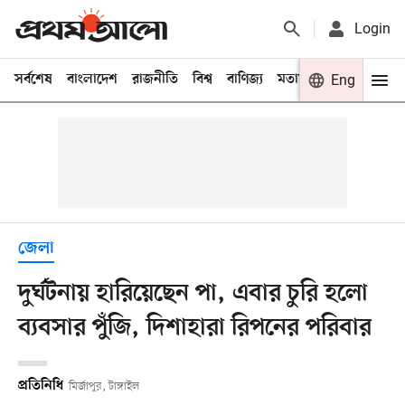
Login
সর্বশেষ
বাংলাদেশ
রাজনীতি
বিশ্ব
বাণিজ্য
মতামত
খেলা
Eng
বিনো
জেলা
দুর্ঘটনায় হারিয়েছেন পা, এবার চুরি হলো
ব্যবসার পুঁজি, দিশাহারা রিপনের পরিবার
প্রতিনিধি
মির্জাপুর, টাঙ্গাইল