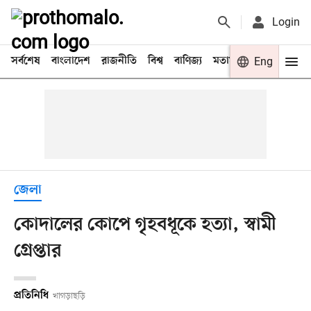
Login
সর্বশেষ
বাংলাদেশ
রাজনীতি
বিশ্ব
বাণিজ্য
মতামত
খেলা
Eng
বিনো
জেলা
কোদালের কোপে গৃহবধূকে হত্যা, স্বামী
গ্রেপ্তার
প্রতিনিধি
খাগড়াছড়ি