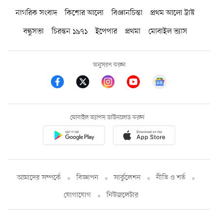
নাগরিক সংবাদ
কিশোর আলো
বিজ্ঞানচিন্তা
প্রথম আলো ট্রাস্ট
বন্ধুসভা
চিরন্তন ১৯৭১
ইপেপার
প্রথমা
মোবাইল ভ্যাস
অনুসরণ করুন
মোবাইল অ্যাপস ডাউনলোড করুন
আমাদের সম্পর্কে
বিজ্ঞাপন
সার্কুলেশন
নীতি ও শর্ত
যোগাযোগ
নিউজলেটার