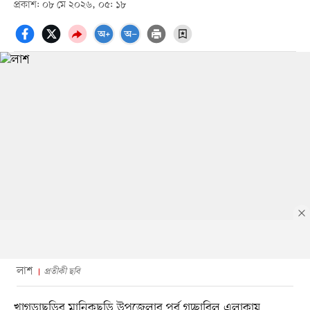
প্রকাশ: ০৮ মে ২০২৬, ০৫: ১৮
লাশ
প্রতীকী ছবি
খাগড়াছড়ির মানিকছড়ি উপজেলার পূর্ব গচ্ছাবিল এলাকায়