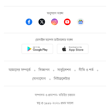
অনুসরণ করুন
মোবাইল অ্যাপস ডাউনলোড করুন
আমাদের সম্পর্কে
বিজ্ঞাপন
সার্কুলেশন
নীতি ও শর্ত
যোগাযোগ
নিউজলেটার
সম্পাদক ও প্রকাশক: মতিউর রহমান
স্বত্ব © ১৯৯৮-২০২৬ প্রথম আলো