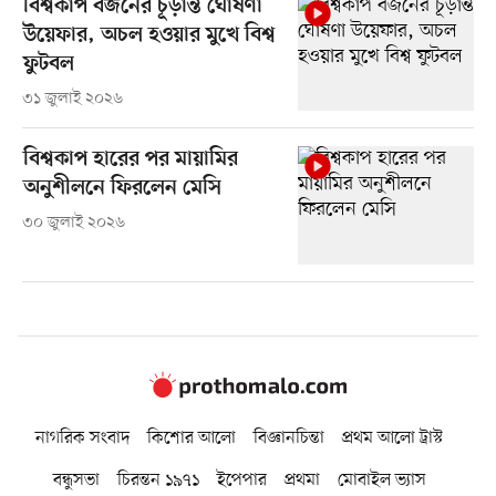
বিশ্বকাপ বর্জনের চূড়ান্ত ঘোষণা
উয়েফার, অচল হওয়ার মুখে বিশ্ব
ফুটবল
৩১ জুলাই ২০২৬
বিশ্বকাপ হারের পর মায়ামির
অনুশীলনে ফিরলেন মেসি
৩০ জুলাই ২০২৬
নাগরিক সংবাদ
কিশোর আলো
বিজ্ঞানচিন্তা
প্রথম আলো ট্রাস্ট
বন্ধুসভা
চিরন্তন ১৯৭১
ইপেপার
প্রথমা
মোবাইল ভ্যাস