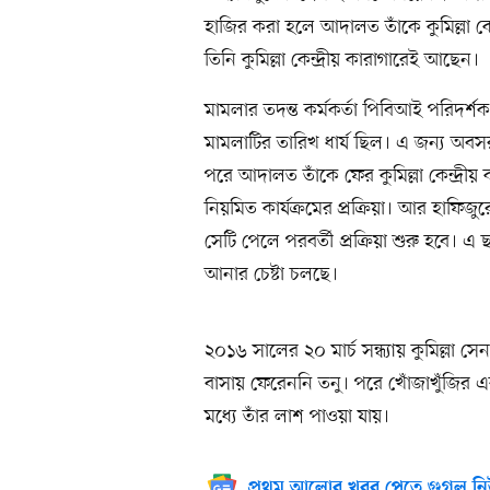
হাজির করা হলে আদালত তাঁকে কুমিল্লা কে
তিনি কুমিল্লা কেন্দ্রীয় কারাগারেই আছেন।
মামলার তদন্ত কর্মকর্তা পিবিআই পরিদ
মামলাটির তারিখ ধার্য ছিল। এ জন্য অবস
পরে আদালত তাঁকে ফের কুমিল্লা কেন্দ্রী
নিয়মিত কার্যক্রমের প্রক্রিয়া। আর হাফ
সেটি পেলে পরবর্তী প্রক্রিয়া শুরু হব
আনার চেষ্টা চলছে।
২০১৬ সালের ২০ মার্চ সন্ধ্যায় কুমিল্ল
বাসায় ফেরেননি তনু। পরে খোঁজাখুঁজির 
মধ্যে তাঁর লাশ পাওয়া যায়।
প্রথম আলোর খবর পেতে গুগল নি