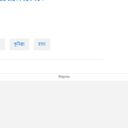
গ
কুমিল্লা
হত্যা