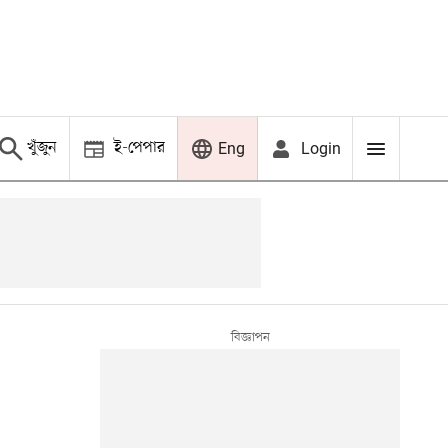
খুঁজুন
ই-পেপার
Login
Eng