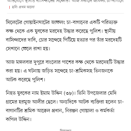
অভিযোগে স্থানীয় বাসিন্দাদের বিক্ষোভ। আজ সকালে জাফলং চা–বাগানে
ছবি: প্রথম আলো
সিলেটের গোয়াইনঘাটের জাফলং চা–বাগানের একটি পরিত্যক্ত
কক্ষ থেকে এক যুবকের মরদেহ উদ্ধার করেছে পুলিশ। স্থানীয়
বাসিন্দাদের দাবি, চোর সন্দেহে পিটিয়ে হত্যার পর তাঁর মরদেহটি
সেখানে ফেলে রাখা হয়।
আজ মঙ্গলবার দুপুরে বাংলোর পাশের কক্ষ থেকে মরদেহটি উদ্ধার
করা হয়। এ ঘটনায় জড়িত সন্দেহে চা–শ্রমিকসহ তিনজনকে
আটক করেছে পুলিশ।
নিহত যুবকের নাম ইমাম উদ্দিন (৩৮)। তিনি উপজেলার মেদি
গ্রামের হরমুজ আলীর ছেলে। অন্যদিকে আটক ব্যক্তিরা হলেন চা–
বাগানটির শ্রমিক আক্কেল প্রধান, নিরঞ্জন গোয়ালা ও কর্মকর্তা
কপিল উদ্দিন।