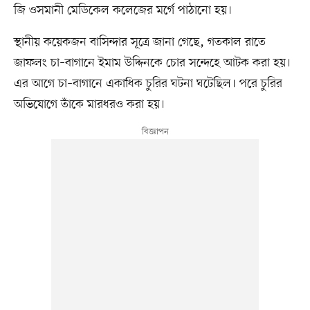
জি ওসমানী মেডিকেল কলেজের মর্গে পাঠানো হয়।
স্থানীয় কয়েকজন বাসিন্দার সূত্রে জানা গেছে, গতকাল রাতে
জাফলং চা–বাগানে ইমাম উদ্দিনকে চোর সন্দেহে আটক করা হয়।
এর আগে চা–বাগানে একাধিক চুরির ঘটনা ঘটেছিল। পরে চুরির
অভিযোগে তাঁকে মারধরও করা হয়।