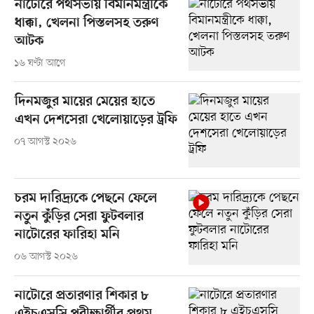
নাটোরে পথসভায় বিমানমন্ত্রীকে
ধাক্কা, খেলনা পিস্তলসহ তরুণ
আটক
১৬ ঘণ্টা আগে
দিনমজুর মায়ের মেয়ের হাতে
এখন দেশসেরা খেলোয়াড়ের ট্রফি
০৭ আগস্ট ২০২৬
চরম দারিদ্র্যকে পেছনে ফেলে
নতুন কুঁড়ির সেরা ফুটবলার
নাটোরের ফারিহা মনি
০৬ আগস্ট ২০২৬
নাটোরে প্রতারণার শিকার ৮