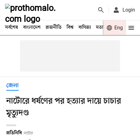
Login
সর্বশেষ
বাংলাদেশ
রাজনীতি
বিশ্ব
বাণিজ্য
মতামত
খেলা
Eng
বিনো
জেলা
নাটোরে ধর্ষণের পর হত্যার দায়ে চাচার
মৃত্যুদণ্ড
প্রতিনিধি
নাটোর