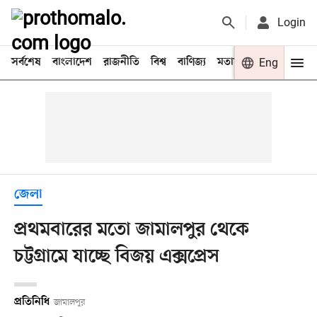
Login
সর্বশেষ
বাংলাদেশ
রাজনীতি
বিশ্ব
বাণিজ্য
মতামত
খেলা
Eng
বিনো
জেলা
প্রথমবারের মতো জামালপুর থেকে
চট্টগ্রামে যাচ্ছে বিজয় এক্সপ্রেস
প্রতিনিধি
জামালপুর