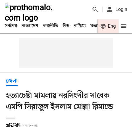
Login
সর্বশেষ
বাংলাদেশ
রাজনীতি
বিশ্ব
বাণিজ্য
মতামত
খেলা
Eng
বিনো
জেলা
হত্যাচেষ্টা মামলায় নরসিংদীর সাবেক
এমপি সিরাজুল ইসলাম মোল্লা রিমান্ডে
প্রতিনিধি
নারায়ণগঞ্জ