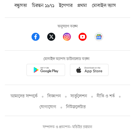
বন্ধুসভা
চিরন্তন ১৯৭১
ইপেপার
প্রথমা
মোবাইল ভ্যাস
অনুসরণ করুন
মোবাইল অ্যাপস ডাউনলোড করুন
আমাদের সম্পর্কে
বিজ্ঞাপন
সার্কুলেশন
নীতি ও শর্ত
যোগাযোগ
নিউজলেটার
সম্পাদক ও প্রকাশক: মতিউর রহমান