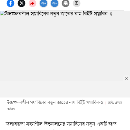
উচ্চফলনশীল সয়াবিনের নতুন জাতের নাম বিইউ সয়াবিন-৫
ছবি: প্রথম
আলো
জলাবদ্ধতা সহনশীল উচ্চফলনের সয়াবিনের নতুন একটি জাত