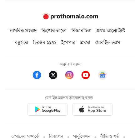
নাগরিক সংবাদ
কিশোর আলো
বিজ্ঞানচিন্তা
প্রথম আলো ট্রাস্ট
বন্ধুসভা
চিরন্তন ১৯৭১
ইপেপার
প্রথমা
মোবাইল ভ্যাস
অনুসরণ করুন
মোবাইল অ্যাপস ডাউনলোড করুন
আমাদের সম্পর্কে
বিজ্ঞাপন
সার্কুলেশন
নীতি ও শর্ত