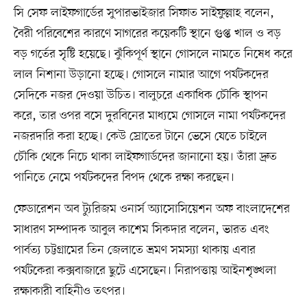
সি সেফ লাইফগার্ডের সুপারভাইজার সিফাত সাইফুল্লাহ বলেন,
বৈরী পরিবেশের কারণে সাগরের কয়েকটি স্থানে গুপ্ত খাল ও বড়
বড় গর্তের সৃষ্টি হয়েছে। ঝুঁকিপূর্ণ স্থানে গোসলে নামতে নিষেধ করে
লাল নিশানা উড়ানো হচ্ছে। গোসলে নামার আগে পর্যটকদের
সেদিকে নজর দেওয়া উচিত। বালুচরে একাধিক চৌকি স্থাপন
করে, তার ওপর বসে দুরবিনের মাধ্যমে গোসলে নামা পর্যটকদের
নজরদারি করা হচ্ছে। কেউ স্রোতের টানে ভেসে যেতে চাইলে
চৌকি থেকে নিচে থাকা লাইফগার্ডদের জানানো হয়। তাঁরা দ্রুত
পানিতে নেমে পর্যটকদের বিপদ থেকে রক্ষা করছেন।
ফেডারেশন অব ট্যুরিজম ওনার্স অ্যাসোসিয়েশন অফ বাংলাদেশের
সাধারণ সম্পাদক আবুল কাশেম সিকদার বলেন, ভারত এবং
পার্বত্য চট্টগ্রামের তিন জেলাতে ভ্রমণ সমস্যা থাকায় এবার
পর্যটকেরা কক্সবাজারে ছুটে এসেছেন। নিরাপত্তায় আইনশৃঙ্খলা
রক্ষাকারী বাহিনীও তৎপর।