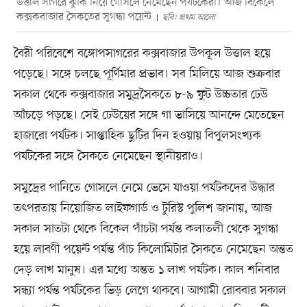
উত্তাল সাগরে ঝুঁকি নিয়ে গোসলে নেমেছেন পর্যটকেরা। আজ বিকেলে
কক্সকবাজার সৈকতের সুগন্ধা পয়েন্ট
ছবি: প্রথম আলো
বৈরী পরিবেশে বঙ্গোপসাগরের কক্সবাজার উপকূল উত্তাল হয়ে
পড়েছে। সঙ্গে চলছে পূর্ণিমার প্রভাব। সব মিলিয়ে আজ শুক্রবার
সকাল থেকে কক্সবাজার সমুদ্রসৈকতে ৮-৯ ফুট উচ্চতার ঢেউ
আঁচড়ে পড়ছে। সেই ঢেউয়ের সঙ্গে গা ভাসিয়ে আনন্দে মেতেছেন
হাজারো পর্যটক। সাপ্তাহিক ছুটির দিন হওয়ায় বিপুলসংখ্যক
পর্যটকের সঙ্গে সৈকতে নেমেছেন স্থানীয়রাও।
সমুদ্রের পানিতে গোসলে নেমে ভেসে যাওয়া পর্যটকদের উদ্ধার
তৎপরতায় নিয়োজিত লাইফগার্ড ও টুরিস্ট পুলিশ জানায়, আজ
সকাল সাতটা থেকে বিকেল পাঁচটা পর্যন্ত কলাতলী থেকে সুগন্ধা
হয়ে লাবণী পয়েন্ট পর্যন্ত পাঁচ কিলোমিটার সৈকতে নেমেছেন অন্তত
দেড় লাখ মানুষ। এর মধ্যে অন্তত ১ লাখ পর্যটক। কাল শনিবার
সন্ধ্যা পর্যন্ত পর্যটকের ভিড় লেগে থাকবে। আগামী রোববার সকাল