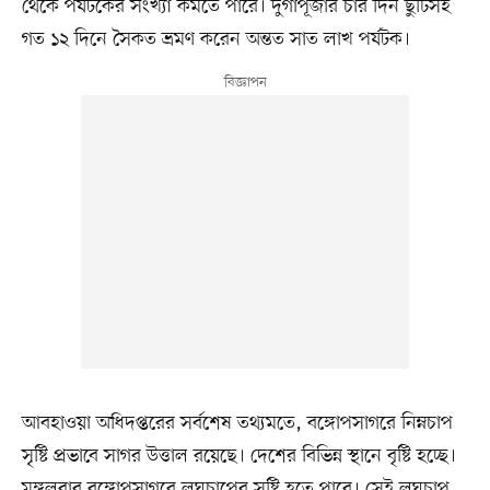
থেকে পর্যটকের সংখ্যা কমতে পারে। দুর্গাপূজার চার দিন ছুটিসহ
গত ১২ দিনে সৈকত ভ্রমণ করেন অন্তত সাত লাখ পর্যটক।
আবহাওয়া অধিদপ্তরের সর্বশেষ তথ্যমতে, বঙ্গোপসাগরে নিম্নচাপ
সৃষ্টি প্রভাবে সাগর উত্তাল রয়েছে। দেশের বিভিন্ন স্থানে বৃষ্টি হচ্ছে।
মঙ্গলবার বঙ্গোপসাগরে লঘুচাপের সৃষ্টি হতে পারে। সেই লঘুচাপ