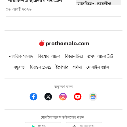
‘সারজিসও ছাত্রলীগ করতেন’
০৬ আগস্ট ২০২৬
নাগরিক সংবাদ
কিশোর আলো
বিজ্ঞানচিন্তা
প্রথম আলো ট্রাস্ট
বন্ধুসভা
চিরন্তন ১৯৭১
ইপেপার
প্রথমা
মোবাইল ভ্যাস
অনুসরণ করুন
মোবাইল অ্যাপস ডাউনলোড করুন