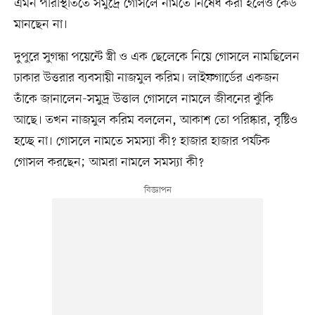
এমন পরিস্থিতিতে সমুদ্রে গোসলে নামতে নিষেধ করা হলেও কেউ
মানছেন না।
দুপুরে সুগন্ধা পয়েন্টে স্ত্রী ও এক ছেলেকে নিয়ে গোসলে নামছিলেন
ঢাকার উত্তরার ব্যবসায়ী নাজমুল করিম। লাইফগার্ডের একজন
তাঁকে জানালেন-সমুদ্র উত্তাল গোসলে নামলে জীবনের ঝুঁকি
আছে। তখন নাজমুল করিম বললেন, আকাশ তো পরিষ্কার, বৃষ্টিও
হচ্ছে না। গোসলে নামতে সমস্যা কী? হাজার হাজার পর্যটক
গোসল করছেন; আমরা নামলে সমস্যা কী?