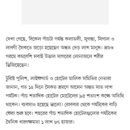
দেখা গেছে, বিকেল পাঁচটা পর্যন্ত কলাতলী, সুগন্ধা, সিগাল ও
লাবণী সৈকতে জড়ো হয়েছেন অন্তত দেড় লাখ মানুষ। প্রচণ্ড
গরমে কমবেশি সবাই উত্তাল সাগরের লোনাজলে শরীর
ভিজিয়েছেন।
টুরিস্ট পুলিশ, লাইফগার্ড ও হোটেল মালিক সমিতির নেতারা
জানান, গত ১২ দিনে সৈকত ভ্রমণে আসেন অন্তত সাত লাখ
পর্যটক। পাঁচ শতাধিক হোটেল মোটেলের ৯৫ শতাংশ কক্ষে অতিথি
থাকেন। ব্যবসাও হয়েছে ভালো। রোববার থেকে পর্যটকের বাড়ি
ফেরা শুরু হবে। শহরের পাঁচ শতাধিক হোটেলগুলোর পর্যটকের
দৈনিক ধারণক্ষমতা ১ লাখ ৮৭ হাজার।