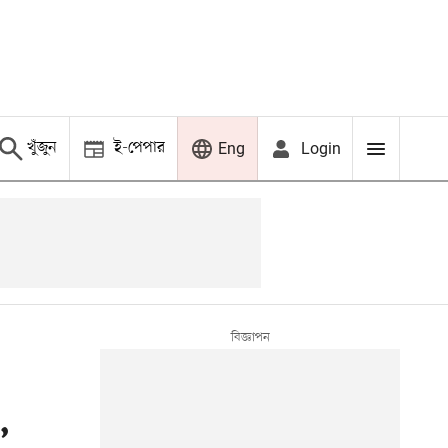
খুঁজুন
ই-পেপার
Login
Eng