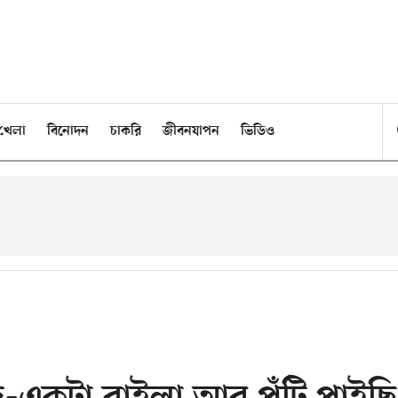
খেলা
বিনোদন
চাকরি
জীবনযাপন
ভিডিও