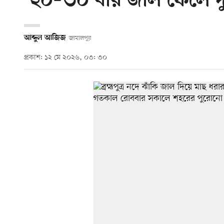
‘২০–৩০ বার জাল ফেলে দু
আব্দুল আজিজ
জামালপুর
প্রকাশ: ১২ মে ২০২৬, ০৩: ৩০