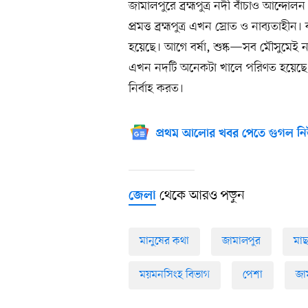
জামালপুরে ব্রহ্মপুত্র নদী বাঁচাও আন্
প্রমত্ত ব্রহ্মপুত্র এখন স্রোত ও নাব্যতাহীন
হয়েছে। আগে বর্ষা, শুষ্ক—সব মৌসুমেই ন
এখন নদটি অনেকটা খালে পরিণত হয়েছে
নির্বাহ করত।
প্রথম আলোর খবর পেতে গুগল নি
থেকে আরও পড়ুন
জেলা
মানুষের কথা
জামালপুর
মা
ময়মনসিংহ বিভাগ
পেশা
জা