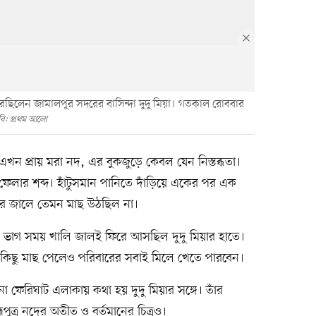
্টা করছিলেন জামালপুর সদরের বাসিন্দা দুদু মিয়া। গতকাল রোববার
বি: প্রথম আলো
 এখন প্রায় মরা নদ, এর বুকজুড়ে কেবল যেন নিস্তব্ধতা।
লার শব্দ। হাঁটুসমান পানিতে দাঁড়িয়ে একের পর এক
তাঁর জালে তেমন মাছ উঠছিল না।
ভাগ সময় খালি জালই ফিরে আসছিল দুদু মিয়ার হাতে।
য কিছু মাছ পেলেও পরিবারের সবাই মিলে খেতে পারবেন।
ফেরিঘাট এলাকায় কথা হয় দুদু মিয়ার সঙ্গে। তাঁর
্মপুত্র নদের অতীত ও বর্তমানের চিত্রও।