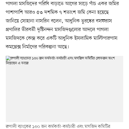
পাগলা মসজিদের পরিধি বাড়াতে আগের সাড়ে পাঁচ একর জমির
পাশাপাশি আরও ৫৩ দশমিক ৭ শতাংশ জমি কেনা হয়েছে
জানিয়ে সোহানা নাসরিন বলেন, আধুনিক তুরস্কের বসফরাস
প্রণালির তীরবর্তী দৃষ্টিনন্দন মসজিদগুলোর আদলে পাগলা
মসজিদকে কেন্দ্র করে একটি আধুনিক ইসলামিক মাল্টিপারপাস
কমপ্লেক্স নির্মাণের পরিকল্পনা আছে।
রূপালী ব্যাংকের ১৩০ জন কর্মকর্তা-কর্মচারী এবং মসজিদ কমিটির