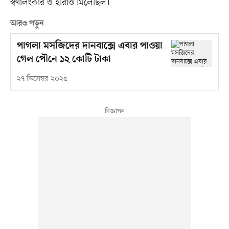
স্বর্ণালংকার ও হীরাও মিলেছিল।
আরও পড়ুন
পাগলা মসজিদের দানবাক্সে এবার পাওয়া
গেল পৌনে ১২ কোটি টাকা
২৭ ডিসেম্বর ২০২৫