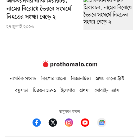
আকবরনগর নাকি মিরারচর,
নামের বিরোধে ভৈরবে সংঘর্ষে
নিহতের সংখ্যা বেড়ে ২
২৭ জুলাই ২০২৬
নাগরিক সংবাদ
কিশোর আলো
বিজ্ঞানচিন্তা
প্রথম আলো ট্রাস্ট
বন্ধুসভা
চিরন্তন ১৯৭১
ইপেপার
প্রথমা
মোবাইল ভ্যাস
অনুসরণ করুন