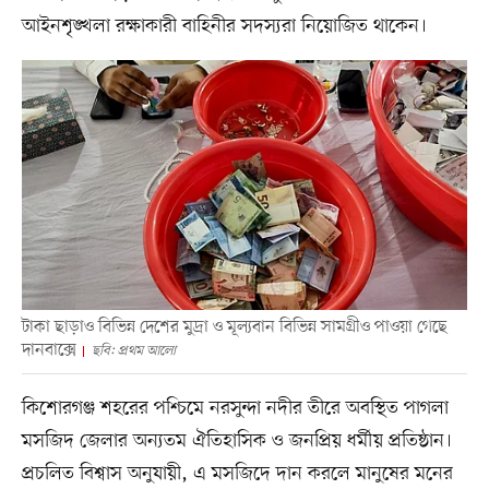
আইনশৃঙ্খলা রক্ষাকারী বাহিনীর সদস্যরা নিয়োজিত থাকেন।
টাকা ছাড়াও বিভিন্ন দেশের মুদ্রা ও মূল্যবান বিভিন্ন সামগ্রীও পাওয়া গেছে
দানবাক্সে
ছবি: প্রথম আলো
কিশোরগঞ্জ শহরের পশ্চিমে নরসুন্দা নদীর তীরে অবস্থিত পাগলা
মসজিদ জেলার অন্যতম ঐতিহাসিক ও জনপ্রিয় ধর্মীয় প্রতিষ্ঠান।
প্রচলিত বিশ্বাস অনুযায়ী, এ মসজিদে দান করলে মানুষের মনের