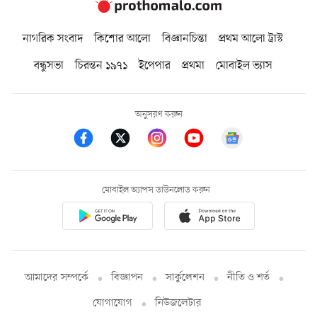
নাগরিক সংবাদ
কিশোর আলো
বিজ্ঞানচিন্তা
প্রথম আলো ট্রাস্ট
বন্ধুসভা
চিরন্তন ১৯৭১
ইপেপার
প্রথমা
মোবাইল ভ্যাস
অনুসরণ করুন
মোবাইল অ্যাপস ডাউনলোড করুন
আমাদের সম্পর্কে
বিজ্ঞাপন
সার্কুলেশন
নীতি ও শর্ত
যোগাযোগ
নিউজলেটার