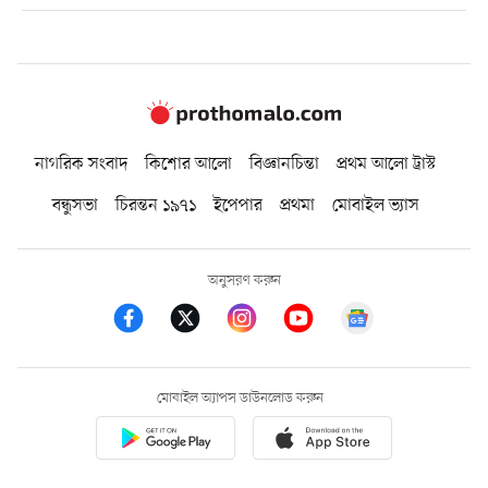
নাগরিক সংবাদ
কিশোর আলো
বিজ্ঞানচিন্তা
প্রথম আলো ট্রাস্ট
বন্ধুসভা
চিরন্তন ১৯৭১
ইপেপার
প্রথমা
মোবাইল ভ্যাস
অনুসরণ করুন
মোবাইল অ্যাপস ডাউনলোড করুন