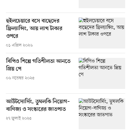
হুইলচেয়ারে বসে বাছেদের
ফ্রিল্যান্সিং, আয় লাখ টাকার
ওপরে
০১ এপ্রিল ২০২৬
বিপিও শিল্পে গতিশীলতা আনতে
প্রিয় পে
০৬ নভেম্বর ২০২৫
আউটসোর্সিং, তুঘলকি নিয়োগ–
বাণিজ্য ও সংস্কারের জাতপাত
২৭ জুলাই ২০২৫