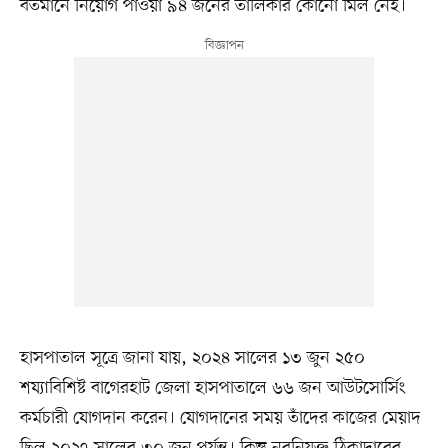
বর্তমানে নিয়োগ পাওয়া ৯৪ জনের তালিকার কোনো মিল নেই।
হাসপাতাল সূত্রে জানা যায়, ২০২৪ সালের ১৩ জুন ২৫০
শয্যাবিশিষ্ট বাগেরহাট জেলা হাসপাতালে ৬৬ জন আউটসোর্সিং
কর্মচারী যোগদান করেন। যোগদানের সময় তাঁদের কাজের মেয়াদ