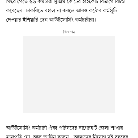
ফিরে পেতে ৬৬ কর্মচারী সুপ্রিম কোর্টের হাইকোর্ট বিভাগে রিটও
করেছেন। চাকরিতে বহাল না করলে আরও কঠোর কর্মসূচি
দেওয়ার হুঁশিয়ারি দেন আউটসোর্সিং কর্মচারীরা।
আউটসোর্সিং কর্মচারী ঐক্য পরিষদের বাগেরহাট জেলা শাখার
সভাপতি মো. আল আমিন বলেন, ‘আমাদের নিয়োগ দুই বছরের