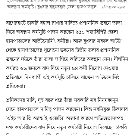
হাসপাতালের প্রশাসনিক ভবনে গেটে তালা ঝুলিয়ে আউটসোর্সিং কর্মীদের
অবস্থান কর্মসূচি। বুধবার বাগেরহাট জেলা হাসপাতালে
ছবি: প্রথম আলো
বাগেরহাটে চাকরি বহাল রাখার দাবিতে প্রশাসনিক ভবনে তালা
দিয়ে অবস্থান কর্মসূচি পালন করছেন ২৫০ শয্যাবিশিষ্ট জেলা
হাসপাতালের আউটসোর্সিং কর্মীরা। আজ বুধবার সকাল আটটা
থেকে হাসপাতালের পুরোনো ভবনের দ্বিতীয় তলার প্রশাসনিক
ভবনের ফটকে তাঁরা তালা লাগিয়ে করিডরে অবস্থান নেন। দীর্ঘদিন
কর্মরত ৬৬ জনকে বাদ দিয়ে নতুন ৯৪ কর্মী নিয়োগ দেওয়ার
প্রতিবাদে দিনব্যাপী এই কর্মসূচি চালিয়ে যাচ্ছেন আউটসোর্সিং
শ্রমিকেরা।
শ্রমিকদের দাবি, দুই বছর ধরে তাঁরা সরকারি সব নিয়মকানুন
মেনে হাসপাতালে দায়িত্ব পালন করছেন। কিন্তু নবনিযুক্ত ঠিকাদার
‘এইচ আর ডি অ্যান্ড ই এজেন্সি’ অজানা কারণে অভিজ্ঞতাসম্পন্ন
দক্ষ কর্মচারীদের বাদ দিয়ে নতুন কর্মচারী নিয়োগ দিয়েছে। চাকরি