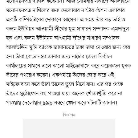
মনোনয়নপত্র দাখিল করেননি। আজ সোমবার সকালে অনলাইনে
মনোনয়নপত্র দাখিলের জন্য দেলোয়ার নাটোর স্টেশন এলাকার
একটি কম্পিউটারের দোকানে আসেন। এ সময় তাঁর বড় ভাই ও
কলম ইউনিয়ন আওয়ামী লীগের যুগ্ম সাধারণ সম্পাদক এমদাদুল
হক এবং কলম ইউনিয়ন আওয়ামী লীগের সাধারণ সম্পাদক
আলাউদ্দিন মুন্সি ব্যাংকে জামানতের টাকা জমা দেওয়ার জন্য বের
হন। তাঁরা কোড নম্বর জানার জন্য নাটোর জেলা নির্বাচন
কার্যালয়ের সামনে এলে কালো মাইক্রোবাসে করে কয়েকজন যুবক
তাঁদের পথরোধ করেন। একপর্যায়ে তাঁদের জোর করে ওই
মাইক্রোবাসে করে তাঁরা তাঁদের তুলে নিয়ে যান। এর পর থেকে
তাঁদের মুঠোফোন বন্ধ পাওয়া যায়। অনেক খোঁজাখুঁজি করে না
পাওয়ায় দেলোয়ার ৯৯৯ নম্বরে ফোন করে ঘটনাটি জানান।