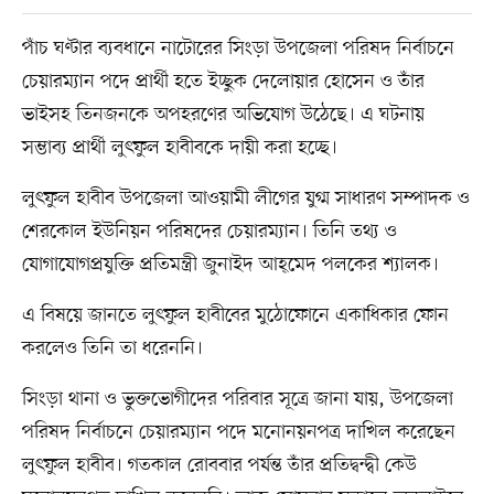
পাঁচ ঘণ্টার ব্যবধানে নাটোরের সিংড়া উপজেলা পরিষদ নির্বাচনে
চেয়ারম্যান পদে প্রার্থী হতে ইচ্ছুক দেলোয়ার হোসেন ও তাঁর
ভাইসহ তিনজনকে অপহরণের অভিযোগ উঠেছে। এ ঘটনায়
সম্ভাব্য প্রার্থী লুৎফুল হাবীবকে দায়ী করা হচ্ছে।
লুৎফুল হাবীব উপজেলা আওয়ামী লীগের যুগ্ম সাধারণ সম্পাদক ও
শেরকোল ইউনিয়ন পরিষদের চেয়ারম্যান। তিনি তথ্য ও
যোগাযোগপ্রযুক্তি প্রতিমন্ত্রী জুনাইদ আহ্‌মেদ পলকের শ্যালক।
এ বিষয়ে জানতে লুৎফুল হাবীবের মুঠোফোনে একাধিকার ফোন
করলেও তিনি তা ধরেননি।
সিংড়া থানা ও ভুক্তভোগীদের পরিবার সূত্রে জানা যায়, উপজেলা
পরিষদ নির্বাচনে চেয়ারম্যান পদে মনোনয়নপত্র দাখিল করেছেন
লুৎফুল হাবীব। গতকাল রোববার পর্যন্ত তাঁর প্রতিদ্বন্দ্বী কেউ