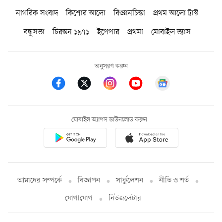
নাগরিক সংবাদ
কিশোর আলো
বিজ্ঞানচিন্তা
প্রথম আলো ট্রাস্ট
বন্ধুসভা
চিরন্তন ১৯৭১
ইপেপার
প্রথমা
মোবাইল ভ্যাস
অনুসরণ করুন
মোবাইল অ্যাপস ডাউনলোড করুন
আমাদের সম্পর্কে
বিজ্ঞাপন
সার্কুলেশন
নীতি ও শর্ত
যোগাযোগ
নিউজলেটার