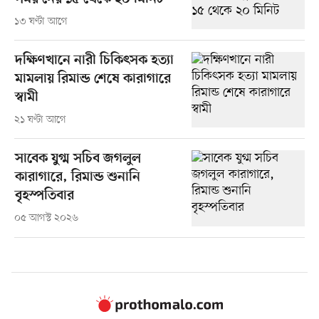
১৩ ঘণ্টা আগে
দক্ষিণখানে নারী চিকিৎসক হত্যা
মামলায় রিমান্ড শেষে কারাগারে
স্বামী
২১ ঘণ্টা আগে
সাবেক যুগ্ম সচিব জগলুল
কারাগারে, রিমান্ড শুনানি
বৃহস্পতিবার
০৫ আগস্ট ২০২৬