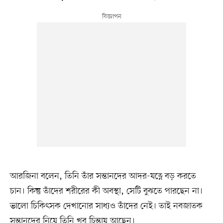
আরজিনা বলেন, তিনি তাঁর সন্তানদের আদর-যত্নে বড় করতে
চান। কিন্তু তাঁদের শরীরের কী অবস্থা, সেটি বুঝতে পারছেন না।
ভালো চিকিৎসক দেখানোর সাধ্যও তাঁদের নেই। তাই নবজাতক
সন্তানদের নিয়ে তিনি খুব চিন্তায় আছেন।