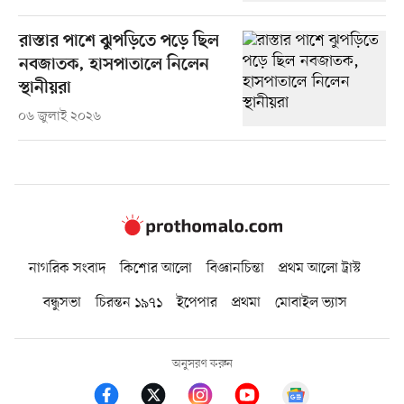
রাস্তার পাশে ঝুপড়িতে পড়ে ছিল
নবজাতক, হাসপাতা‌লে নিলেন
স্থানীয়রা
০৬ জুলাই ২০২৬
নাগরিক সংবাদ
কিশোর আলো
বিজ্ঞানচিন্তা
প্রথম আলো ট্রাস্ট
বন্ধুসভা
চিরন্তন ১৯৭১
ইপেপার
প্রথমা
মোবাইল ভ্যাস
অনুসরণ করুন