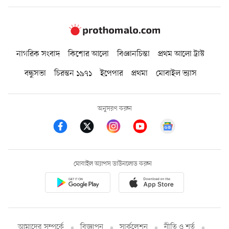
নাগরিক সংবাদ
কিশোর আলো
বিজ্ঞানচিন্তা
প্রথম আলো ট্রাস্ট
বন্ধুসভা
চিরন্তন ১৯৭১
ইপেপার
প্রথমা
মোবাইল ভ্যাস
অনুসরণ করুন
মোবাইল অ্যাপস ডাউনলোড করুন
আমাদের সম্পর্কে
বিজ্ঞাপন
সার্কুলেশন
নীতি ও শর্ত