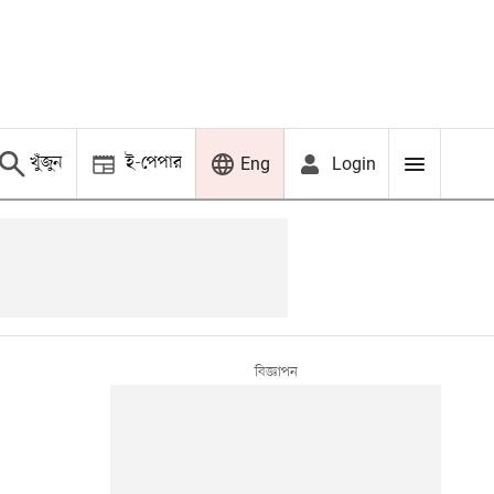
খুঁজুন
ই-পেপার
Login
Eng