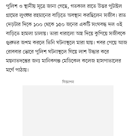
পুলিশ ও স্থানীয় সূত্রে জানা গেছে, গতকাল রাতে উত্তর পুটাইল
গ্রামের লুৎফর রহমানের বাড়িতে অবস্থান করছিলেন সজীব। রাত
দেড়টার দিকে ১০০ থেকে ১৫০ জনের একটি সংঘবদ্ধ দল ওই
বাড়িতে হামলা চালায়। তারা ধারালো অস্ত্র দিয়ে কুপিয়ে সজীবকে
গুরুতর জখম করলে তিনি ঘটনাস্থলে মারা যায়। খবর পেয়ে আজ
রোববার ভোরে পুলিশ ঘটনাস্থলে গিয়ে লাশ উদ্ধার করে
ময়নাতদন্তের জন্য মানিকগঞ্জ মেডিকেল কলেজ হাসপাতালের
মর্গে পাঠায়।