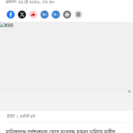
প্রকাশ: ৩১ মে ২০২৬, ০৭: ৫৬
হত্যা
প্রতীকী ছবি
মানিকগঞ্জে পূর্বশত্রুতার জেরে সংঘবদ্ধ হামলা চালিয়ে সজীব