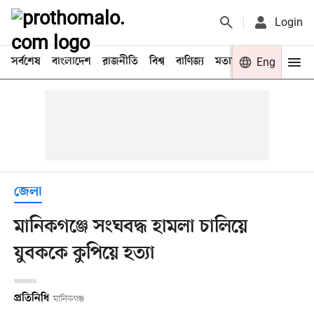
Login
সর্বশেষ
বাংলাদেশ
রাজনীতি
বিশ্ব
বাণিজ্য
মতামত
খেলা
Eng
বিনো
জেলা
মানিকগঞ্জে সংঘবদ্ধ হামলা চালিয়ে
যুবককে কুপিয়ে হত্যা
প্রতিনিধি
মানিকগঞ্জ