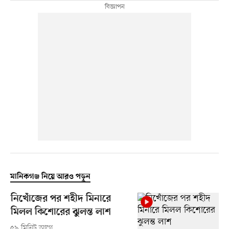
মানিকগঞ্জ নিয়ে আরও পড়ুন
নিখোঁজের পর শহীদ মিনারে
মিলল কিশোরের ঝুলন্ত লাশ
৫৯ মিনিট আগে