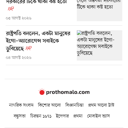
সরকারের টিকে থাকা কষ্ট হতো
০৫ আগস্ট ২০২৬
রাষ্ট্রপতি বললেন, একটা মানুষের
ইগো–অ্যারোগেন্স সবাইকে
ডুবিয়েছে
০৪ আগস্ট ২০২৬
নাগরিক সংবাদ
কিশোর আলো
বিজ্ঞানচিন্তা
প্রথম আলো ট্রাস্ট
বন্ধুসভা
চিরন্তন ১৯৭১
ইপেপার
প্রথমা
মোবাইল ভ্যাস