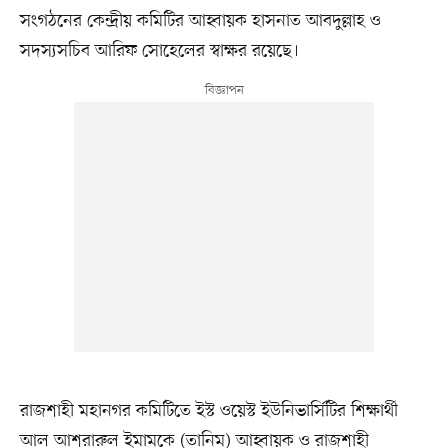
সংগঠনের কেন্দ্রীয় কমিটির আহ্বায়ক হাসনাত আবদুল্লাহ ও
সদস্যসচিব আরিফ সোহেলের স্বাক্ষর রয়েছে।
রাজশাহী মহানগর কমিটিতে ইস্ট ওয়েস্ট ইউনিভার্সিটির শিক্ষার্থী
আল আশরারুল ইমামকে (তানিম) আহ্বায়ক ও রাজশাহী