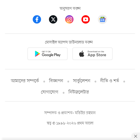
অনুসরণ করুন
মোবাইল অ্যাপস ডাউনলোড করুন
আমাদের সম্পর্কে
বিজ্ঞাপন
সার্কুলেশন
নীতি ও শর্ত
যোগাযোগ
নিউজলেটার
সম্পাদক ও প্রকাশক: মতিউর রহমান
স্বত্ব © ১৯৯৮-২০২৬ প্রথম আলো