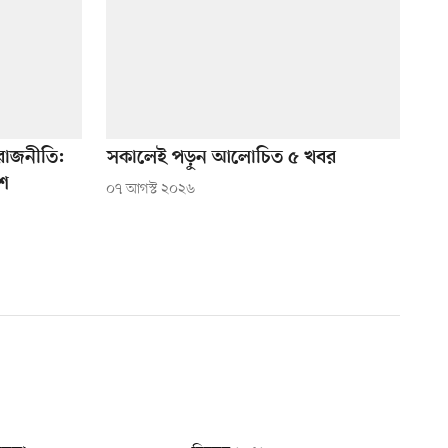
াজনীতি:
সকালেই পড়ুন আলোচিত ৫ খবর
াশ
০৭ আগস্ট ২০২৬