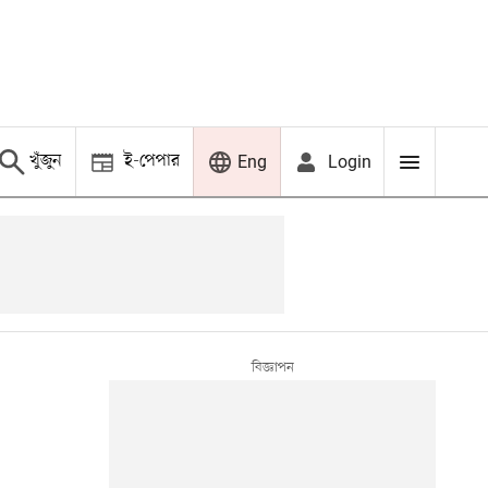
খুঁজুন
ই-পেপার
Login
Eng