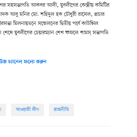
র সহসভাপতি আকবর আলী, যুবলীগের কেন্দ্রীয় কমিটির
্পাদক আবু মনির মো. শহিদুল হক চৌধুরী রাসেল, প্রচার
রসভা মিলনায়তনে সম্মেলনের দ্বিতীয় পর্বে কাউন্সিল
েষে যুবলীগের চেয়ারম্যান শেখ ফজলে শামস্‌ সভাপতি
।
উজ চ্যানেল ফলো করুন
গ
আওয়ামী লীগ
রাজনীতি