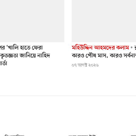
পর ‘খালি হাতে ফেরা
মহিউদ্দিন আহমদের কলাম
র
’ কৃতজ্ঞতা জানিয়ে নাহিদ
কারও পৌষ মাস, কারও সর্বন
র্তা
০৭ আগস্ট ২০২৬