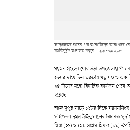
আদালতের রায়ের পর আসামিদের কারাগারে নেওয়
ম্যাজিস্ট্রেট আদালত চত্বরে
ছবি: প্রথম আলো
ময়মনসিংহের ধোবাউড়া উপজেলায় পাঁচ বছর
হত্যার দায়ে তিন তরুণের মৃত্যুদণ্ড ও
২৫ দিনের মধ্যে বিচারিক কার্যক্রম শেষ
হয়েছে।
আজ দুপুর সাড়ে ১২টার দিকে ময়মনসিংহ চ
সহিংসতা দমন ট্রাইব্যুনালের বিচারক স
মিয়া (২১) ও মো. সাঈম মিয়ার (১৯) উপস্