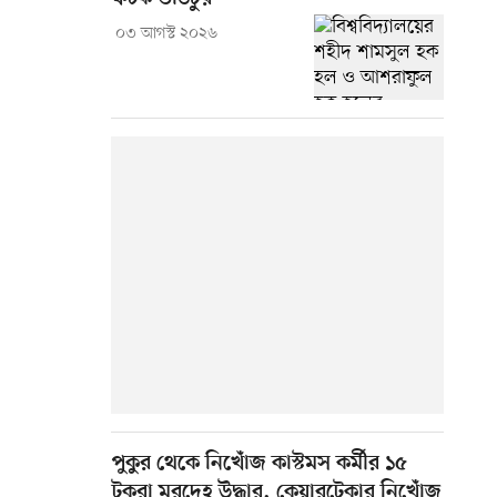
০৩ আগস্ট ২০২৬
পুকুর থেকে নিখোঁজ কাস্টমস কর্মীর ১৫
টুকরা মরদেহ উদ্ধার, কেয়ারটেকার নিখোঁজ