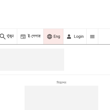
খুঁজুন
ই-পেপার
Login
Eng