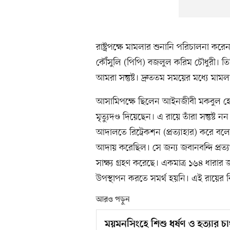
রাষ্ট্রপক্ষে মামলার শুনানি পরিচালনা করে
কৌঁসুলি (পিপি) বজলুল করিম চৌধুরী। ত
আমরা সন্তুষ্ট। দ্রুততম সময়ের মধ্যে মামল
আসামিপক্ষে ছিলেন আইনজীবী মকবুল 
মৃত্যুদণ্ড দিয়েছেন। এ রায়ে তাঁরা সন্তুষ্ট
আদালতে রিট্রেকশন (প্রত্যাহার) করে বলে
আদায় করেছিল। সে জন্য জবানবন্দি প্রত্য
সাক্ষ্য গ্রহণ করেছে। একমাত্র ১৬৪ ধারার জ
উপস্থাপন করতে সমর্থ হয়নি। এই রায়ের 
আরও পড়ুন
ময়মনসিংহে শিশু ধর্ষণ ও হত্যার চ