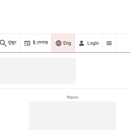
খুঁজুন
ই-পেপার
Login
Eng