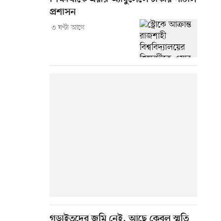
প্রশাসন
৩ ঘণ্টা আগে
গড়াইতদের জমি নেই, আছে কেবল স্মৃতি