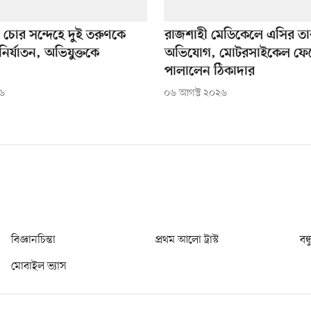
 চোর সন্দেহে দুই তরুণকে
রাজশাহী মেডিকেলে এসির তার
নির্যাতন, অভিযুক্তকে
অভিযোগ, মোটরসাইকেল ফে
পালালেন ঠিকাদার
২৬
০৬ আগস্ট ২০২৬
বিজ্ঞানচিন্তা
প্রথম আলো ট্রাস্ট
বন্
মোবাইল ভ্যাস