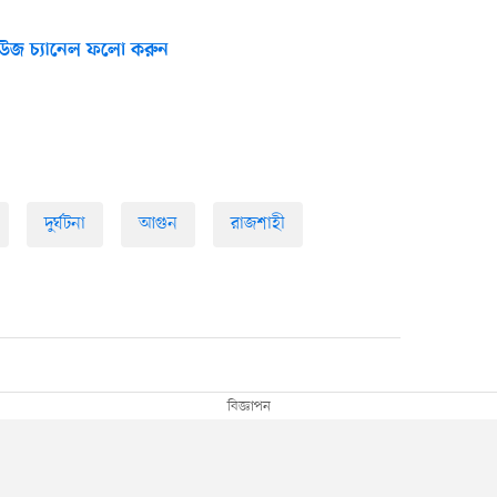
উজ চ্যানেল ফলো করুন
দুর্ঘটনা
আগুন
রাজশাহী