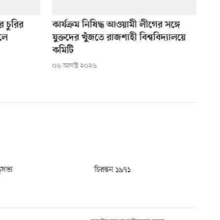
 চুরির
কার্যক্রম নিষিদ্ধ আওয়ামী লীগের সঙ্গে
লে
যুক্তদের খুঁজতে রাজশাহী বিশ্ববিদ্যালয়ে
কমিটি
০৬ আগস্ট ২০২৬
ধুসভা
চিরন্তন ১৯৭১