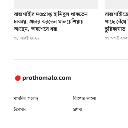
রাজশাহীর দণ্ডপ্রাপ্ত হাসিবুল থাকতেন
রাজশাহীতে
ঢাকায়, প্রচার করতেন মালয়েশিয়ায়
গাছে বেঁধে 
আছেন, অবশেষে ধরা
ছুরিকাঘাত
০৮ আগস্ট ২০২৬
০৭ আগস্ট ২০
নাগরিক সংবাদ
কিশোর আলো
ইপেপার
প্রথমা