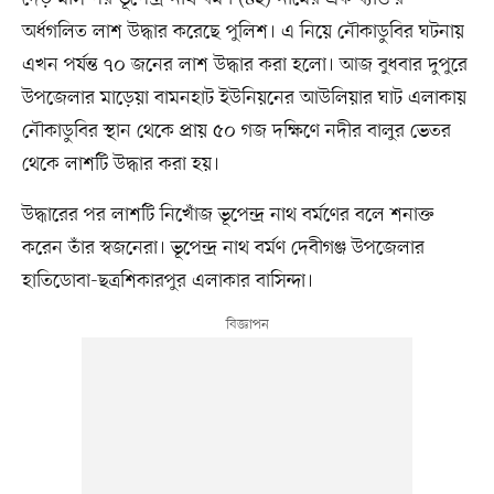
অর্ধগলিত লাশ উদ্ধার করেছে পুলিশ। এ নিয়ে নৌকাডুবির ঘটনায়
এখন পর্যন্ত ৭০ জনের লাশ উদ্ধার করা হলো। আজ বুধবার দুপুরে
উপজেলার মাড়েয়া বামনহাট ইউনিয়নের আউলিয়ার ঘাট এলাকায়
নৌকাডুবির স্থান থেকে প্রায় ৫০ গজ দক্ষিণে নদীর বালুর ভেতর
থেকে লাশটি উদ্ধার করা হয়।
উদ্ধারের পর লাশটি নিখোঁজ ভূপেন্দ্র নাথ বর্মণের বলে শনাক্ত
করেন তাঁর স্বজনেরা। ভূপেন্দ্র নাথ বর্মণ দেবীগঞ্জ উপজেলার
হাতিডোবা-ছত্রশিকারপুর এলাকার বাসিন্দা।