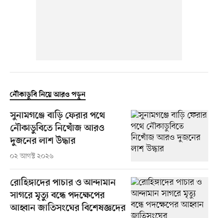
নৌকাডুবি নিয়ে আরও পড়ুন
সুনামগঞ্জে বাড়ি ফেরার পথে
নৌকাডুবিতে নিখোঁজ আরও
দুজনের লাশ উদ্ধার
০২ আগস্ট ২০২৬
রোহিঙ্গাদের পাচার ও আন্দামান
সাগরে মৃত্যু বন্ধে পদক্ষেপের
আহ্বান জাতিসংঘের বিশেষজ্ঞদের