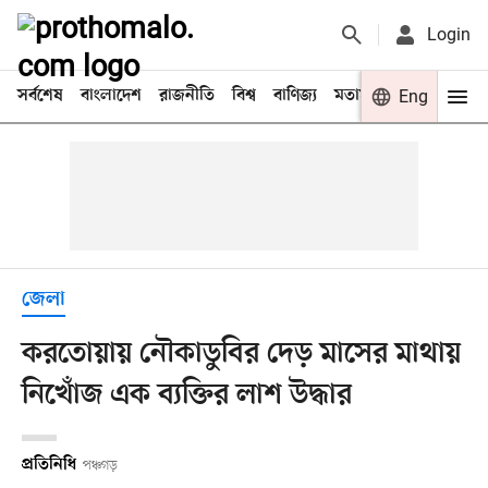
Login
সর্বশেষ
বাংলাদেশ
রাজনীতি
বিশ্ব
বাণিজ্য
মতামত
খেলা
Eng
বিনো
জেলা
করতোয়ায় নৌকাডুবির দেড় মাসের মাথায়
নিখোঁজ এক ব্যক্তির লাশ উদ্ধার
প্রতিনিধি
পঞ্চগড়