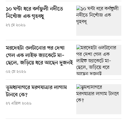
১০ ঘণ্টা ধরে কর্ণফুলী নদীতে
নিখোঁজ এক গৃহবধূ
২৭ মে ২০২৬
মরদেহটা ওলটানোর পর দেখা
গেল এক লাইফ জ্যাকেটে মা–
ছেলে, জড়িয়ে ধরে আছেন দুজনই
০২ মে ২০২৬
ভূমধ্যসাগরে মরণযাত্রার লাগাম
টানবে কে?
২৭ এপ্রিল ২০২৬