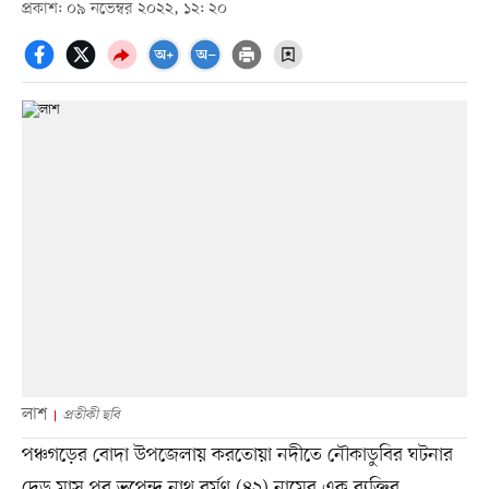
প্রকাশ: ০৯ নভেম্বর ২০২২, ১২: ২০
লাশ
প্রতীকী ছবি
পঞ্চগড়ের বোদা উপজেলায় করতোয়া নদীতে নৌকাডুবির ঘটনার
দেড় মাস পর ভূপেন্দ্র নাথ বর্মণ (৪২) নামের এক ব্যক্তির