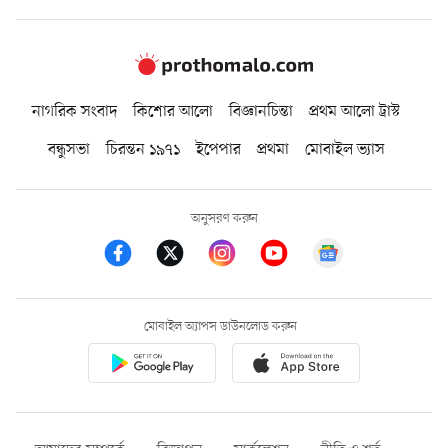
নাগরিক সংবাদ
কিশোর আলো
বিজ্ঞানচিন্তা
প্রথম আলো ট্রাস্ট
বন্ধুসভা
চিরন্তন ১৯৭১
ইপেপার
প্রথমা
মোবাইল ভ্যাস
অনুসরণ করুন
মোবাইল অ্যাপস ডাউনলোড করুন