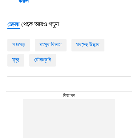
করুন
থেকে আরও পড়ুন
জেলা
পঞ্চগড়
রংপুর বিভাগ
মরদেহ উদ্ধার
মৃত্যু
নৌকাডুবি