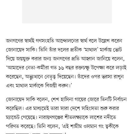
জনগণের স্বার্থই গণসংহতি আন্দোলনের স্বার্থ বলে উল্লেখ করেন
জোনায়েদ সাকি। তিনি তাঁর দলের প্রতীক ‘মাথাল’ মার্কায় ভোট
দিয়ে জয়যুক্ত করার জন্য জনগণের প্রতি আহ্বান জানিয়ে বলেন,
‘আমাদের নেতা-কর্মীরা গত ১৬ বছর রক্তচক্ষু উপেক্ষা করে লড়াই
করেছেন, অভ্যুত্থানে নেতৃত্ব দিয়েছেন। তাঁদের ওপর ভরসা রাখুন
এবং মাথাল মার্কাকে বিজয়ী করুন।’
জোনায়েদ সাকি বলেন, শেখ হাসিনা গায়ের জোরে তিনটি নির্বাচন
করেছিল। এর মাধ্যমেই তারা সারা দেশে সহিংসতা শুরু করার
ম্যান্ডেট পেয়েছে। নারায়ণগঞ্জের শীতলক্ষ্যাকে লাশের নদীতে
পরিণত করেছে। তিনি বলেন, ‘এই শামীম ওসমান গং ত্বকীকে