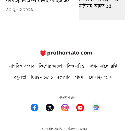
কামড়ে শিশু-নারীসহ আহত ১৫
৩০ জুলাই ২০২৬
নাগরিক সংবাদ
কিশোর আলো
বিজ্ঞানচিন্তা
প্রথম আলো ট্রাস্ট
বন্ধুসভা
চিরন্তন ১৯৭১
ইপেপার
প্রথমা
মোবাইল ভ্যাস
অনুসরণ করুন
মোবাইল অ্যাপস ডাউনলোড করুন