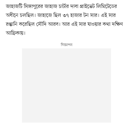
জাহাজটি সিঙ্গাপুরের জাহাজ চার্টার দাবা প্রাইভেট লিমিটেডের
অধীনে চলছিল। জাহাজে ছিল ৩৭ হাজার টন সার। এই সার
রপ্তানি করেছিল সৌদি আরব। আর এই সার যাওয়ার কথা দক্ষিণ
আফ্রিকায়।