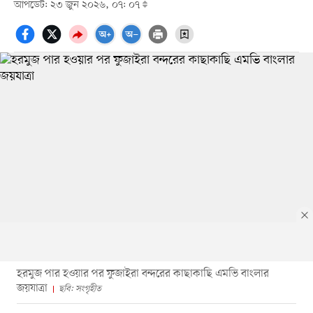
আপডেট: ২৩ জুন ২০২৬, ০৭: ০৭
হরমুজ পার হওয়ার পর ফুজাইরা বন্দরের কাছাকাছি এমভি বাংলার
জয়যাত্রা
ছবি: সংগৃহীত