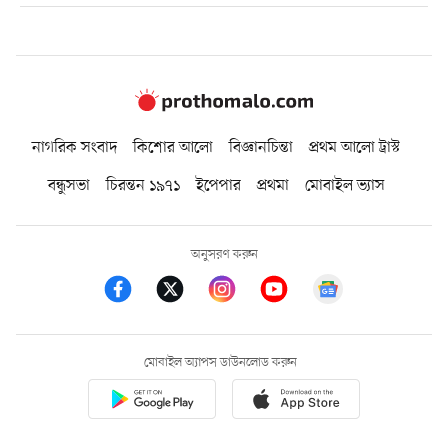
নাগরিক সংবাদ
কিশোর আলো
বিজ্ঞানচিন্তা
প্রথম আলো ট্রাস্ট
বন্ধুসভা
চিরন্তন ১৯৭১
ইপেপার
প্রথমা
মোবাইল ভ্যাস
অনুসরণ করুন
মোবাইল অ্যাপস ডাউনলোড করুন