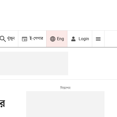
খুঁজুন
ই-পেপার
Login
Eng
ের