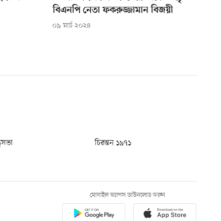
বিএনপি নেতা ফকরুজ্জামান বিজয়ী
০৯ মার্চ ২০২৪
ধুসভা
চিরন্তন ১৯৭১
মোবাইল অ্যাপস ডাউনলোড করুন