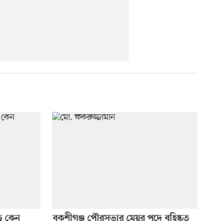
ছে কেন
বকশীগঞ্জ পৌরসভার মেয়র পদে বহিষ্কৃত