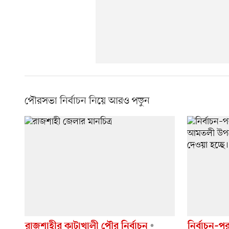
পৌরসভা নির্বাচন নিয়ে আরও পড়ুন
রাজশাহীর কাটাখালী পৌর নির্বাচন
নির্বাচন–প