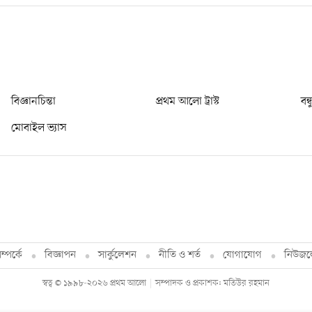
বিজ্ঞানচিন্তা
প্রথম আলো ট্রাস্ট
বন্
মোবাইল ভ্যাস
্পর্কে
বিজ্ঞাপন
সার্কুলেশন
নীতি ও শর্ত
যোগাযোগ
নিউজল
স্বত্ব © ১৯৯৮-২০২৬ প্রথম আলো
সম্পাদক ও প্রকাশক: মতিউর রহমান