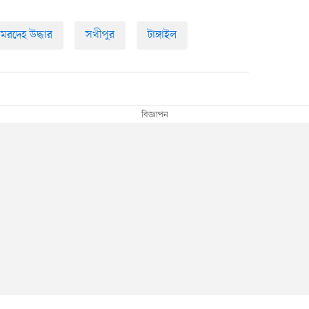
মরদেহ উদ্ধার
সখীপুর
টাঙ্গাইল