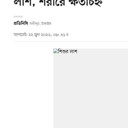
লাশ, শরীরে ক্ষতচিহ্ন
প্রতিনিধি
সখীপুর, টাঙ্গাইল
আপডেট: ২২ জুন ২০২৬, ০৮: ৩১