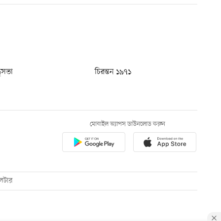
ধুসভা
চিরন্তন ১৯৭১
মোবাইল অ্যাপস ডাউনলোড করুন
েটার