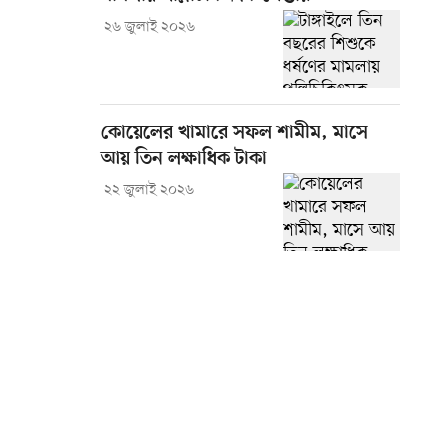
২৬ জুলাই ২০২৬
কোয়েলের খামারে সফল শামীম, মাসে
আয় তিন লক্ষাধিক টাকা
২২ জুলাই ২০২৬