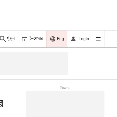
খুঁজুন
ই-পেপার
Login
Eng
র