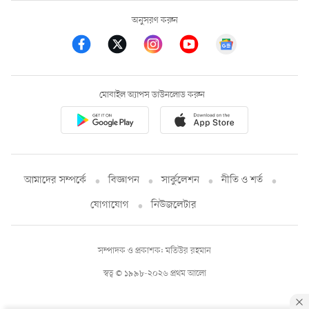
অনুসরণ করুন
মোবাইল অ্যাপস ডাউনলোড করুন
আমাদের সম্পর্কে
বিজ্ঞাপন
সার্কুলেশন
নীতি ও শর্ত
যোগাযোগ
নিউজলেটার
সম্পাদক ও প্রকাশক: মতিউর রহমান
স্বত্ব © ১৯৯৮-২০২৬ প্রথম আলো