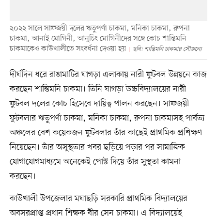
২০২২ সালে সাফজয়ী দলের ঋতুপর্ণা চাকমা, মনিকা চাকমা, রুপনা
চাকমা, আনাই মোগিনী, আনুচিং মোগিনীদের সঙ্গে কোচ শান্তিমনি
চাকমাকেও কাউখালীতে সংবর্ধনা দেওয়া হয়
ছবি: শান্তিমনি চাকমার সৌজন্যে
দীর্ঘদিন ধরে রাঙামাটির ঘাগড়া এলাকায় নারী ফুটবল উন্নয়নে কাজ
করছেন শান্তিমনি চাকমা। তিনি ঘাগড়া উচ্চবিদ্যালয়ের নারী
ফুটবল দলের কোচ হিসেবে দায়িত্ব পালন করছেন। সাফজয়ী
ফুটবলার ঋতুপর্ণা চাকমা, মনিকা চাকমা, রুপনা চাকমাসহ পার্বত্য
অঞ্চলের বেশ কয়েকজন ফুটবলার তাঁর কাছেই প্রাথমিক প্রশিক্ষণ
নিয়েছেন। তাঁর অসুস্থতার খবর ছড়িয়ে পড়ার পর সামাজিক
যোগাযোগমাধ্যমে অনেকেই পোস্ট দিয়ে তাঁর সুস্থতা কামনা
করছেন।
কাউখালী উপজেলার মঘাছড়ি সরকারি প্রাথমিক বিদ্যালয়ের
অবসরপ্রাপ্ত প্রধান শিক্ষক বীর সেন চাকমা। এ বিদ্যালয়েই