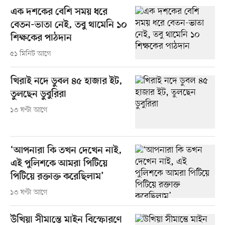
এক দশকের বেশি সময় ধরে
বেতন-ভাতা নেই, তবু থামেনি ১০
শিক্ষকের পাঠদান
৫১ মিনিট আগে
খিরাই নদে ডুবল ৪৫ হাজার ইট,
তুলছেন ডুবুরিরা
১৩ ঘণ্টা আগে
‘আপনারা কি তখন দেখেন নাই,
এই পুলিশকে আমরা পিটিয়ে
পিটিয়ে রক্তাক্ত করেছিলাম’
১৩ ঘণ্টা আগে
উখিয়া সীমান্তে মাইন বিস্ফোরণে