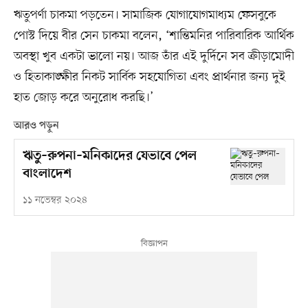
ঋতুপর্ণা চাকমা পড়তেন। সামাজিক যোগাযোগমাধ্যম ফেসবুকে
পোস্ট দিয়ে বীর সেন চাকমা বলেন, ‘শান্তিমনির পারিবারিক আর্থিক
অবস্থা খুব একটা ভালো নয়। আজ তাঁর এই দুর্দিনে সব ক্রীড়ামোদী
ও হিতাকাঙ্ক্ষীর নিকট সার্বিক সহযোগিতা এবং প্রার্থনার জন্য দুই
হাত জোড় করে অনুরোধ করছি।’
আরও পড়ুন
ঋতু–রুপনা–মনিকাদের যেভাবে পেল
বাংলাদেশ
১১ নভেম্বর ২০২৪