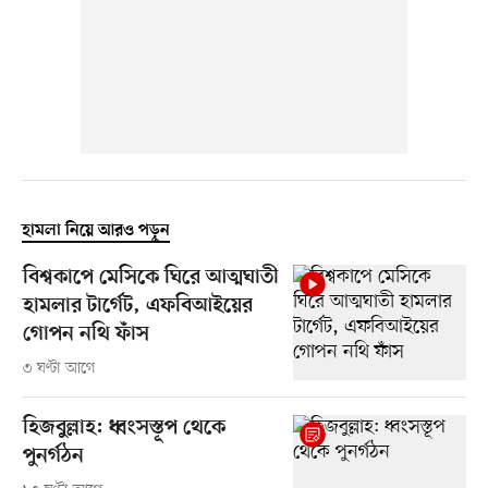
হামলা নিয়ে আরও পড়ুন
বিশ্বকাপে মেসিকে ঘিরে আত্মঘাতী
হামলার টার্গেট, এফবিআইয়ের
গোপন নথি ফাঁস
৩ ঘণ্টা আগে
হিজবুল্লাহ: ধ্বংসস্তূপ থেকে
পুনর্গঠন