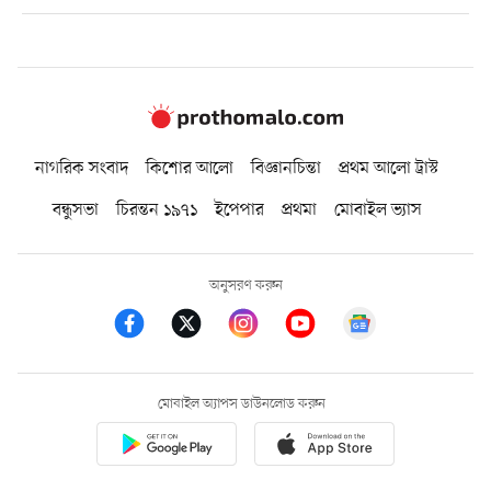
নাগরিক সংবাদ
কিশোর আলো
বিজ্ঞানচিন্তা
প্রথম আলো ট্রাস্ট
বন্ধুসভা
চিরন্তন ১৯৭১
ইপেপার
প্রথমা
মোবাইল ভ্যাস
অনুসরণ করুন
মোবাইল অ্যাপস ডাউনলোড করুন