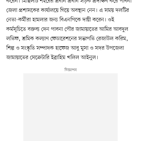
করেন। মিছিলটি শহরের প্রধান প্রধান সড়ক প্রদক্ষিণ করে পাবনা
জেলা প্রশাসকের কার্যালয়ে গিয়ে অবস্থান নেন। এ সময় দলটির
নেতা-কর্মীরা হামলার জন্য বিএনপিকে দায়ী করেন। ওই
কর্মসূচিতে বক্তব্য দেন পাবনা পৌর জামায়াতের আমির আবদুল
লতিফ, শ্রমিক কল্যাণ ফেডারেশনের সভাপতি রেজাউল করিম,
শিল্প ও সংস্কৃতি সম্পাদক হাফেজ আবু মুসা ও সদর উপজেলা
জামায়াতের সেক্রেটারি ইব্রাহিম খলিল আইনুল।