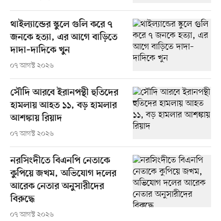
থাইল্যান্ডের স্কুলে গুলি করে ৭
জনকে হত্যা, এর আগে বাড়িতে
দাদা–দাদিকে খুন
০৭ আগস্ট ২০২৬
সৌদি আরবে ইরানপন্থী হুতিদের
হামলায় আহত ১১, বড় হামলার
আশঙ্কায় রিয়াদ
০৭ আগস্ট ২০২৬
নরসিংদীতে বিএনপি নেতাকে
কুপিয়ে জখম, অভিযোগ দলের
আরেক নেতার অনুসারীদের
বিরুদ্ধে
০৭ আগস্ট ২০২৬