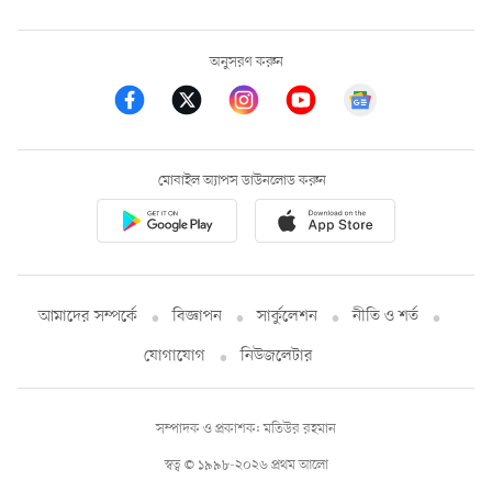
অনুসরণ করুন
মোবাইল অ্যাপস ডাউনলোড করুন
আমাদের সম্পর্কে
বিজ্ঞাপন
সার্কুলেশন
নীতি ও শর্ত
যোগাযোগ
নিউজলেটার
সম্পাদক ও প্রকাশক: মতিউর রহমান
স্বত্ব © ১৯৯৮-২০২৬ প্রথম আলো