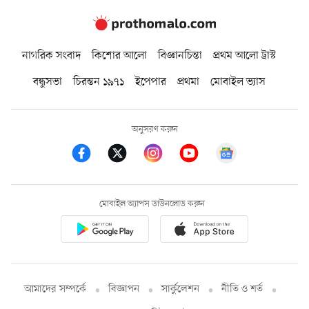
নাগরিক সংবাদ
কিশোর আলো
বিজ্ঞানচিন্তা
প্রথম আলো ট্রাস্ট
বন্ধুসভা
চিরন্তন ১৯৭১
ইপেপার
প্রথমা
মোবাইল ভ্যাস
অনুসরণ করুন
মোবাইল অ্যাপস ডাউনলোড করুন
আমাদের সম্পর্কে
বিজ্ঞাপন
সার্কুলেশন
নীতি ও শর্ত