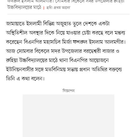
ফখরুল ইসলাম আলমগীর। সোমবার বিকেলে সদর উপজেলার রুহিয়া
উচ্চবিদ্যালয়ের মাঠে
ছবি: প্রথম আলো
জামায়াতে ইসলামী বিভিন্ন অজুহাত তুলে দেশকে একটা
অস্থিতিশীল অবস্থার দিকে নিয়ে যাওয়ার চেষ্টা করছে বলে মন্তব্য
করেছেন বিএনপির মহাসচিব মির্জা ফখরুল ইসলাম আলমগীর।
আজ সোমবার বিকেলে সদর উপজেলার বরদ্বেশ্বরী বাজার ও
রুহিয়া উচ্চবিদ্যালয়ের মাঠে থানা বিএনপির আয়োজনে
ইউনিয়নবাসীর সঙ্গে মতবিনিময় সভায় প্রধান অতিথির বক্তব্যে
তিনি এ কথা বলেন।