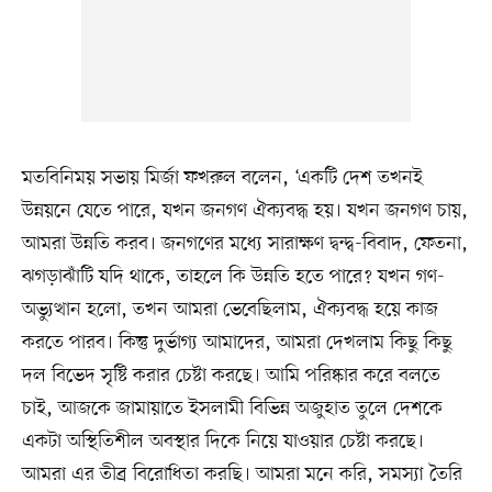
মতবিনিময় সভায় মির্জা ফখরুল বলেন, ‘একটি দেশ তখনই
উন্নয়নে যেতে পারে, যখন জনগণ ঐক্যবদ্ধ হয়। যখন জনগণ চায়,
আমরা উন্নতি করব। জনগণের মধ্যে সারাক্ষণ দ্বন্দ্ব-বিবাদ, ফেতনা,
ঝগড়াঝাঁটি যদি থাকে, তাহলে কি উন্নতি হতে পারে? যখন গণ-
অভ্যুত্থান হলো, তখন আমরা ভেবেছিলাম, ঐক্যবদ্ধ হয়ে কাজ
করতে পারব। কিন্তু দুর্ভাগ্য আমাদের, আমরা দেখলাম কিছু কিছু
দল বিভেদ সৃষ্টি করার চেষ্টা করছে। আমি পরিষ্কার করে বলতে
চাই, আজকে জামায়াতে ইসলামী বিভিন্ন অজুহাত তুলে দেশকে
একটা অস্থিতিশীল অবস্থার দিকে নিয়ে যাওয়ার চেষ্টা করছে।
আমরা এর তীব্র বিরোধিতা করছি। আমরা মনে করি, সমস্যা তৈরি