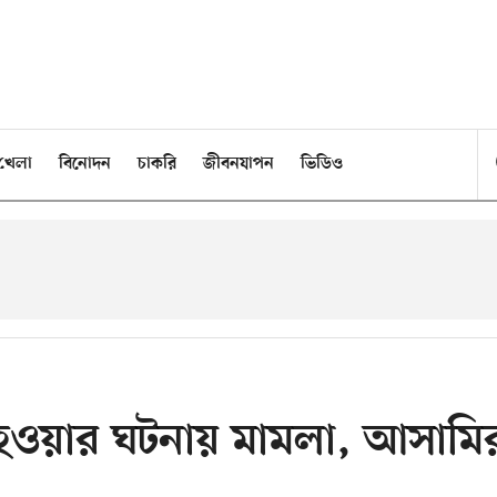
খেলা
বিনোদন
চাকরি
জীবনযাপন
ভিডিও
িদ্ধ হওয়ার ঘটনায় মামলা, আসামি