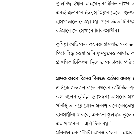
গুলিবিদ্ধ ইথান আহমেদ কাটাবিল রফিক উদ্দি
একই এলাকার ইউনুস মিয়ার ছেলে। গুরুত
হাসপাতালে নেওয়া হয়। পরে উন্নত চিকি
বর্তমানে সে সেখানে চিকিৎসাধীন।
কুমিল্লা মেডিকেল কলেজ হাসপাতালের ভারপ
পিঠে বিদ্ধ হওয়া গুলি ফুসফুসেও আঘাত 
প্রাথমিক চিকিৎসা দিয়ে তাকে ঢাকায় পাঠ
মাদক কারবারিদের বিরুদ্ধে কঠোর ব্যবস্থা 
এদিকে গতকাল রাতে নগরের কাটাবিল এলা
কথা বলেন কুমিল্লা-৬ (সদর) আসনের সং
পরিস্থিতি নিয়ে ক্ষোভ প্রকাশ করে কোতো
ব্যবসায়ীরা থাকবে, একজন স্কুলছাত্র স্
এমপি থাকব—এটা ঠিক নয়।’
মনিরুল হক চৌধুরী আরও বলেন, ‘আমরা স