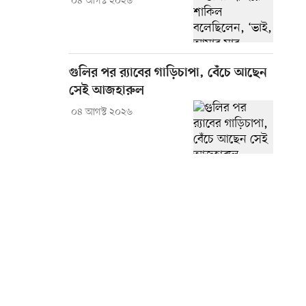
০৪ আগস্ট ২০২৬
গুলির পর র‍্যাবের গাড়িচাপা, বেঁচে আছেন
সেই আজহারুল
০৪ আগস্ট ২০২৬