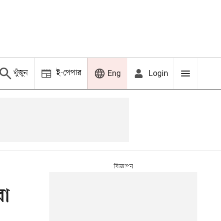
খুঁজুন
ই-পেপার
Login
Eng
রা