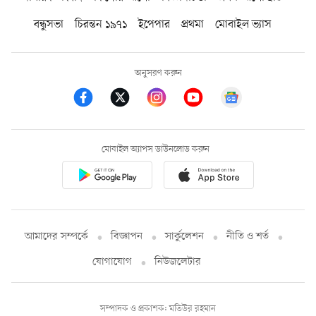
বন্ধুসভা
চিরন্তন ১৯৭১
ইপেপার
প্রথমা
মোবাইল ভ্যাস
অনুসরণ করুন
মোবাইল অ্যাপস ডাউনলোড করুন
আমাদের সম্পর্কে
বিজ্ঞাপন
সার্কুলেশন
নীতি ও শর্ত
যোগাযোগ
নিউজলেটার
সম্পাদক ও প্রকাশক: মতিউর রহমান