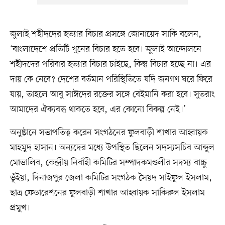
জুলাই শহীদদের হত্যার বিচার প্রসঙ্গে জোনায়েদ সাকি বলেন,
‘বাংলাদেশে প্রতিটি খুনের বিচার হতে হবে। জুলাই আন্দোলনে
শহীদদের পরিবার হত্যার বিচার চাইছে, কিন্তু বিচার হচ্ছে না। এর
দায় কে নেবে? দেশের বর্তমান পরিস্থিতিতে যদি জনগণ ঘরে ফিরে
যায়, তাহলে আবু সাঈদের রক্তের সঙ্গে বেইমানি করা হবে। সুতরাং
আমাদের ঐক্যবদ্ধ থাকতে হবে, এর কোনো বিকল্প নেই।’
অনুষ্ঠানে সভাপতিত্ব করেন সংগঠনের ফুলবাড়ী শাখার আহ্বায়ক
মাহমুদ হাসান। অন্যদের মধ্যে উপস্থিত ছিলেন সদস্যসচিব আব্দুল
মোত্তালিব, কেন্দ্রীয় নির্বাহী কমিটির সম্পাদকমণ্ডলীর সদস্য বাচ্চু
ভূঁইয়া, দিনাজপুর জেলা কমিটির সংগঠক সৈয়দ সাইফুল ইসলাম,
ছাত্র ফেডারেশনের ফুলবাড়ী শাখার আহ্বায়ক সাকিরুল ইসলাম
প্রমুখ।