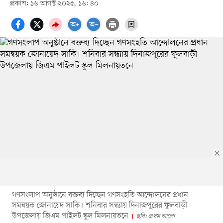
প্রকাশ: ১৬ আগস্ট ২০২৫, ১৬: ৪০
গণসংলাপ অনুষ্ঠানে বক্তব্য দিচ্ছেন গণসংহতি আন্দোলনের প্রধান
সমন্বয়ক জোনায়েদ সাকি। শনিবার সন্ধ্যায় দিনাজপুরের ফুলবাড়ী
উপজেলায় জিএম পাইলট স্কুল মিলনায়তনে
ছবি: প্রথম আলো