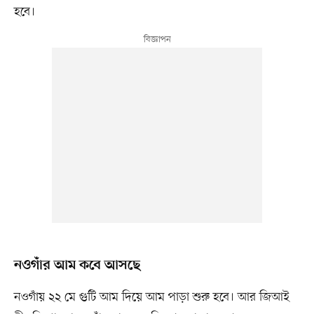
হবে।
নওগাঁর আম কবে আসছে
নওগাঁয় ২২ মে গুটি আম দিয়ে আম পাড়া শুরু হবে। আর জিআই