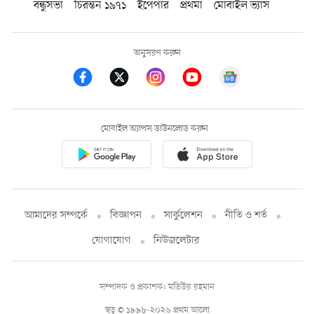
বন্ধুসভা
চিরন্তন ১৯৭১
ইপেপার
প্রথমা
মোবাইল ভ্যাস
অনুসরণ করুন
মোবাইল অ্যাপস ডাউনলোড করুন
আমাদের সম্পর্কে
বিজ্ঞাপন
সার্কুলেশন
নীতি ও শর্ত
যোগাযোগ
নিউজলেটার
সম্পাদক ও প্রকাশক: মতিউর রহমান
স্বত্ব © ১৯৯৮-২০২৬ প্রথম আলো