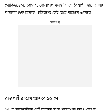
গোবিন্দভোগ, বোম্বাই, গোলাপখাসসহ বিভিন্ন বৈশাখী জাতের আম
নামানো শুরু হয়েছে। ইতিমধ্যে সেই আম বাজারে এসেছে।
রাজশাহীর আম আসবে ১৫ মে
১৫ মে রাজশাহীতে গুটি জাতের আম পাড়া শুরু হবে। এরপর