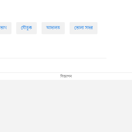
িভাগ
যৌতুক
আদালত
ভোলা সদর