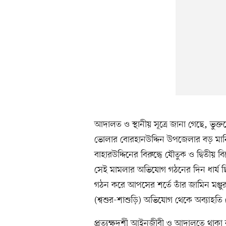
আদালত ও স্থানীয় সূত্রে জানা গেছে, ভুক
ভোলার বোরহানউদ্দিন উপজেলার বড় মানিক
বাহারউদ্দিনের বিরুদ্ধে যৌতুক ও দ্বি
সেই মামলার অভিযোগ গঠনের দিন ধার্য ছি
গঠন করে আপসের শর্তে তাঁর জামিন মঞ্
(শ্বশুর-শাশুড়ি) অভিযোগ থেকে অব্যাহতি
প্রত্যক্ষদর্শী আইনজীবী ও আদালতে থা