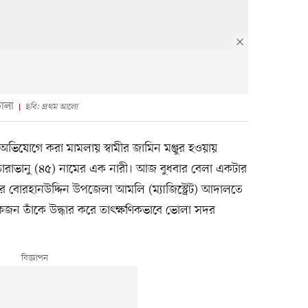
োলা
ছবি: প্রথম আলো
অভিযোগে করা মামলায় স্বামীর জামিন মঞ্জুর হওয়ায়
াভানু (৪৫) নামের এক নারী। আজ বুধবার বেলা একটার
োরহানউদ্দিন উপজেলা আমলি (ম্যাজিস্ট্রেট) আদালতে
জন তাঁকে উদ্ধার করে তাৎক্ষণিকভাবে ভোলা সদর