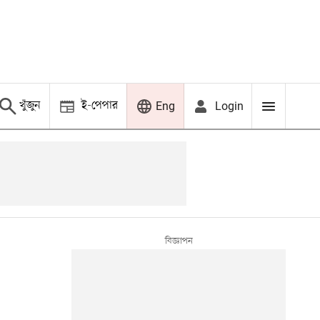
খুঁজুন
ই-পেপার
Login
Eng