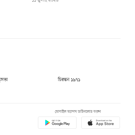
১১ জুলাই ২০২৬
ধুসভা
চিরন্তন ১৯৭১
মোবাইল অ্যাপস ডাউনলোড করুন