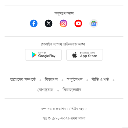
অনুসরণ করুন
মোবাইল অ্যাপস ডাউনলোড করুন
আমাদের সম্পর্কে
বিজ্ঞাপন
সার্কুলেশন
নীতি ও শর্ত
যোগাযোগ
নিউজলেটার
সম্পাদক ও প্রকাশক: মতিউর রহমান
স্বত্ব © ১৯৯৮-২০২৬ প্রথম আলো