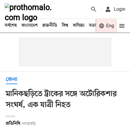
Login
সর্বশেষ
বাংলাদেশ
রাজনীতি
বিশ্ব
বাণিজ্য
মতামত
খেলা
Eng
বিনো
জেলা
মানিকছড়িতে ট্রাকের সঙ্গে অটোরিকশার
সংঘর্ষ, এক যাত্রী নিহত
প্রতিনিধি
খাগড়াছড়ি