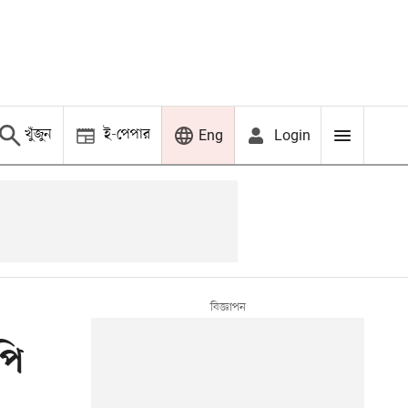
খুঁজুন
ই-পেপার
Login
Eng
পি