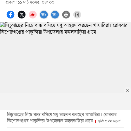
প্রকাশ: ১১ মার্চ ২০২৫, ০৪: ০০
লিচুগাছের নিচে বাক্স বসিয়ে মধু আহরণ করছেন খামারিরা। রোববার
কিশোরগঞ্জের পাকুন্দিয়া উপজেলার মঙ্গলবাড়িয়া গ্রামে
ছবি: প্রথম আলো