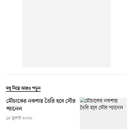
মধু নিয়ে আরও পড়ুন
মৌচাকের নকশায় তৈরি হবে সৌর
প্যানেল
১৪ জুলাই ২০২৬