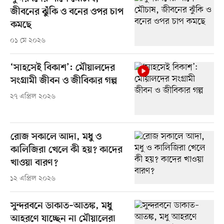
জীবনের ঝুঁকি ও বনের ওপর চাপ
কমছে
০১ মে ২০২৬
‘সাহসেই বিকাশ’: মৌয়ালদের
সংগ্রামী জীবন ও জীবিকার গল্প
২৭ এপ্রিল ২০২৬
রোজ সকালে আদা, মধু ও
কালিজিরা খেলে কী হয়? কাদের
খাওয়া বারণ?
১২ এপ্রিল ২০২৬
সুন্দরবনে ডাকাত–আতঙ্ক, মধু
আহরণে যাচ্ছেন না মৌয়ালেরা