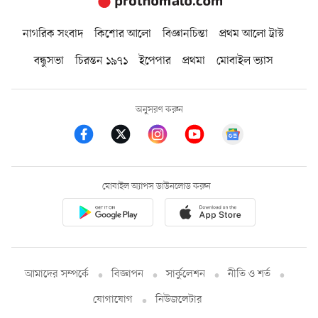
নাগরিক সংবাদ
কিশোর আলো
বিজ্ঞানচিন্তা
প্রথম আলো ট্রাস্ট
বন্ধুসভা
চিরন্তন ১৯৭১
ইপেপার
প্রথমা
মোবাইল ভ্যাস
অনুসরণ করুন
মোবাইল অ্যাপস ডাউনলোড করুন
আমাদের সম্পর্কে
বিজ্ঞাপন
সার্কুলেশন
নীতি ও শর্ত
যোগাযোগ
নিউজলেটার