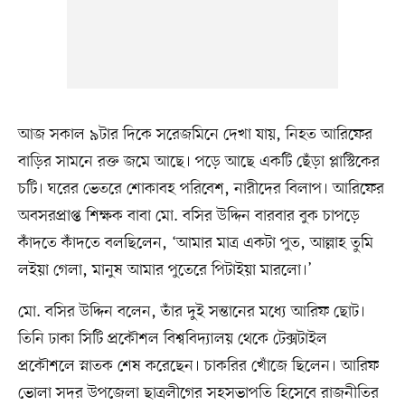
আজ সকাল ৯টার দিকে সরেজমিনে দেখা যায়, নিহত আরিফের
বাড়ির সামনে রক্ত জমে আছে। পড়ে আছে একটি ছেঁড়া প্লাস্টিকের
চটি। ঘরের ভেতরে শোকাবহ পরিবেশ, নারীদের বিলাপ। আরিফের
অবসরপ্রাপ্ত শিক্ষক বাবা মো. বসির উদ্দিন বারবার বুক চাপড়ে
কাঁদতে কাঁদতে বলছিলেন, ‘আমার মাত্র একটা পুত, আল্লাহ তুমি
লইয়া গেলা, মানুষ আমার পুতেরে পিটাইয়া মারলো।’
মো. বসির উদ্দিন বলেন, তাঁর দুই সন্তানের মধ্যে আরিফ ছোট।
তিনি ঢাকা সিটি প্রকৌশল বিশ্ববিদ্যালয় থেকে টেক্সটাইল
প্রকৌশলে স্নাতক শেষ করেছেন। চাকরির খোঁজে ছিলেন। আরিফ
ভোলা সদর উপজেলা ছাত্রলীগের সহসভাপতি হিসেবে রাজনীতির