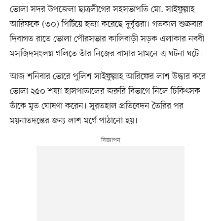
ভোলা সদর উপজেলা ছাত্রলীগের সহসভাপতি মো. সাইফুল্লাহ
আরিফকে (৩০) পিটিয়ে হত্যা করেছে দুর্বৃত্তরা। গতকাল শুক্রবার
দিবাগত রাতে ভোলা পৌরসভার কালিবাড়ী সড়ক এলাকার নববী
মসজিদসংলগ্ন গলিতে তাঁর নিজের বাসার সামনে এ ঘটনা ঘটে।
আজ শনিবার ভোরে পুলিশ সাইফুল্লাহ আরিফের লাশ উদ্ধার করে
ভোলা ২৫০ শয্যা হাসপাতালের জরুরি বিভাগে নিলে চিকিৎসক
তাঁকে মৃত ঘোষণা করেন। সুরতহাল প্রতিবেদন তৈরির পর
ময়নাতদন্তের জন্য লাশ মর্গে পাঠানো হয়।