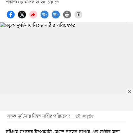
প্রকাশ: ০৮ এপ্রিল ২০২৫, ১৭: ১৬
সড়ক দুর্ঘটনায় নিহত নারীর পরিচয়পত্র
ছবি: সংগৃহীত
চট্টগ্রাম নগরের ইস্পাহানি মোড়ে বাসের চাপায় এক নারীর মৃত্যু