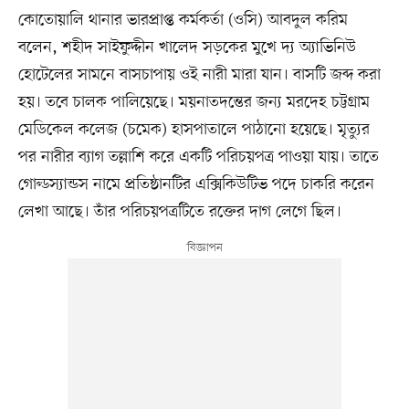
কোতোয়ালি থানার ভারপ্রাপ্ত কর্মকর্তা (ওসি) আবদুল করিম
বলেন, শহীদ সাইফুদ্দীন খালেদ সড়কের মুখে দ্য অ্যাভিনিউ
হোটেলের সামনে বাসচাপায় ওই নারী মারা যান। বাসটি জব্দ করা
হয়। তবে চালক পালিয়েছে। ময়নাতদন্তের জন্য মরদেহ চট্টগ্রাম
মেডিকেল কলেজ (চমেক) হাসপাতালে পাঠানো হয়েছে। মৃত্যুর
পর নারীর ব্যাগ তল্লাশি করে একটি পরিচয়পত্র পাওয়া যায়। তাতে
গোল্ডস্যান্ডস নামে প্রতিষ্ঠানটির এক্সিকিউটিভ পদে চাকরি করেন
লেখা আছে। তাঁর পরিচয়পত্রটিতে রক্তের দাগ লেগে ছিল।