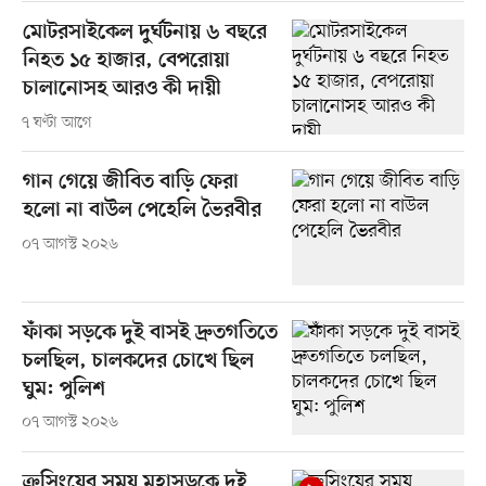
মোটরসাইকেল দুর্ঘটনায় ৬ বছরে
নিহত ১৫ হাজার, বেপরোয়া
চালানোসহ আরও কী দায়ী
৭ ঘণ্টা আগে
গান গেয়ে জীবিত বাড়ি ফেরা
হলো না বাউল পেহেলি ভৈরবীর
০৭ আগস্ট ২০২৬
ফাঁকা সড়কে দুই বাসই দ্রুতগতিতে
চলছিল, চালকদের চোখে ছিল
ঘুম: পুলিশ
০৭ আগস্ট ২০২৬
ক্রসিংয়ের সময় মহাসড়কে দুই